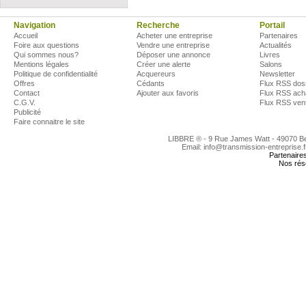
Navigation
Recherche
Portail
Accueil
Acheter une entreprise
Partenaires
Foire aux questions
Vendre une entreprise
Actualités
Qui sommes nous?
Déposer une annonce
Livres
Mentions légales
Créer une alerte
Salons
Politique de confidentialité
Acquereurs
Newsletter
Offres
Cédants
Flux RSS dos
Contact
Ajouter aux favoris
Flux RSS ach
C.G.V.
Flux RSS ven
Publicité
Faire connaitre le site
LIBBRE ® - 9 Rue James Watt - 49070 
Email: info@transmission-entreprise.
Partenaire
Nos rés