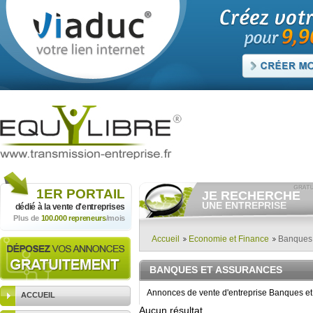
1ER
PORTAIL
JE RECHERCHE
UNE ENTREPRISE
dédié à la vente
d'entreprises
Plus de
100.000 repreneurs
/mois
Consulter gratuitement
les
annonces d'entreprises à
vendre.
Accueil
Economie et Finance
Banques 
Et/ou déposer
gratuitement
votre recherche d'entreprise.
BANQUES ET ASSURANCES
RECHERCHER UNE
ANNONCE
Annonces de vente d'entreprise Banques et
ACCUEIL
Aucun résultat