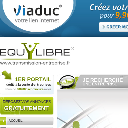
1ER
PORTAIL
JE RECHERCHE
UNE ENTREPRISE
dédié à la vente
d'entreprises
Plus de
100.000 repreneurs
/mois
Consulter gratuitement
les
annonces d'entreprises à
vendre.
Et/ou déposer
gratuitement
votre recherche d'entreprise.
RECHERCHER UNE
ANNONCE
ACCUEIL