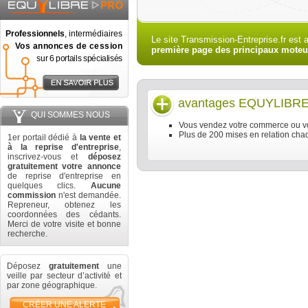
Professionnels
, intermédiaires
Le site Transmission-Entreprise.fr est 
Vos annonces de cession
première page des principaux moteu
sur 6 portails spécialisés
avantages
EQUYLIBR
QUI SOMMES NOUS
Vous vendez votre commerce ou vot
Plus de 200 mises en relation chaq
1er portail dédié à
la vente et
à la reprise d'entreprise
,
inscrivez-vous et
déposez
gratuitement votre annonce
de reprise d'entreprise en
quelques clics.
Aucune
commission
n'est demandée.
Repreneur, obtenez les
coordonnées des cédants.
Merci de votre visite et bonne
recherche.
Déposez
gratuitement
une
veille par secteur d’activité et
par zone géographique.
CRÉER UNE ALERTE