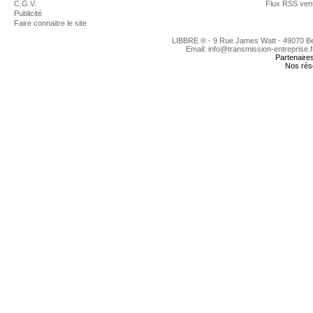
C.G.V.
Flux RSS ven
Publicité
Faire connaitre le site
LIBBRE ® - 9 Rue James Watt - 49070 
Email: info@transmission-entreprise.
Partenaire
Nos rés