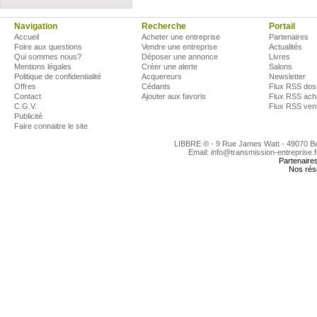
Navigation
Recherche
Portail
Accueil
Acheter une entreprise
Partenaires
Foire aux questions
Vendre une entreprise
Actualités
Qui sommes nous?
Déposer une annonce
Livres
Mentions légales
Créer une alerte
Salons
Politique de confidentialité
Acquereurs
Newsletter
Offres
Cédants
Flux RSS dos
Contact
Ajouter aux favoris
Flux RSS ach
C.G.V.
Flux RSS ven
Publicité
Faire connaitre le site
LIBBRE ® - 9 Rue James Watt - 49070 
Email: info@transmission-entreprise.
Partenaire
Nos rés