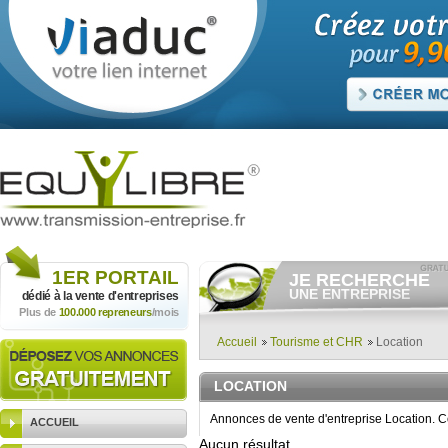
1ER
PORTAIL
JE RECHERCHE
UNE ENTREPRISE
dédié à la vente
d'entreprises
Plus de
100.000 repreneurs
/mois
Consulter gratuitement
les
annonces d'entreprises à
vendre.
Accueil
Tourisme et CHR
Location
Et/ou déposer
gratuitement
votre recherche d'entreprise.
LOCATION
RECHERCHER UNE
ANNONCE
Annonces de vente d'entreprise Location. C
ACCUEIL
Aucun résultat