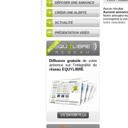
Villes :
Auxer
DÉPOSER UNE ANNONCE
Aucun résultat
Aucune annonce 
CRÉER UNE ALERTE
Notre annuaire est
correspond à vos 
notre newsletter
.
ACTUALITÉ
PRÉSENTATION VIDÉO
Diffusion gratuite
de votre
annonce sur l’intégralité du
réseau EQUYLIBRE
.