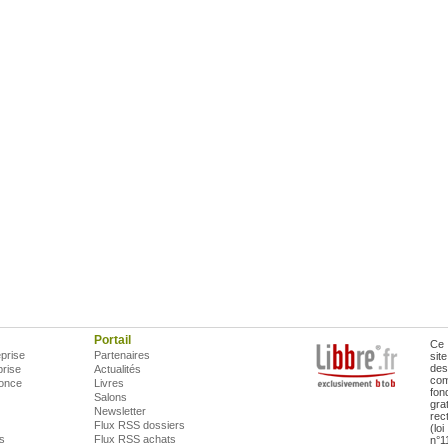
Portail
Ce 
prise
Partenaires
sit
des
prise
Actualités
com
once
Livres
fon
Salons
gra
Newsletter
rec
Flux RSS dossiers
(lo
is
Flux RSS achats
n°1