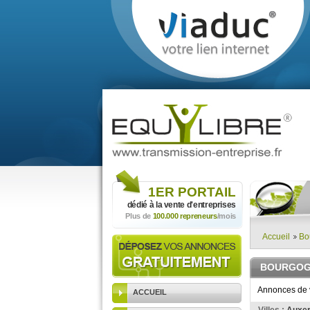
1ER
PORTAIL
dédié à la vente
d'entreprises
Plus de
100.000 repreneurs
/mois
Accueil
Bo
BOURGO
Annonces de v
ACCUEIL