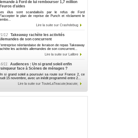
demande à Ford de lui rembourser 1,7 million
d’euros d'aides
Les élus sont scandalisés par le refus de Ford
d"accepter le plan de reprise de Punch et réclament le
embo...
Lire la suite sur Crashdebug
21/12
Takeaway rachète les activités
allemandes de son concurrent
'entreprise néerlandaise de livraison de repas Takeaway
achète les activités allemandes de son concurrent...
Lire la suite sur Lalibre
16/11
Audiences : Un si grand soleil enfin
vainqueur face à Scènes de ménages ?
n si grand soleil a poursuivi sa route sur France 2, ce
eudi 15 novembre, avec un inédit programmé entre 2...
Lire la suite sur TouteLaTeacute;leacute;