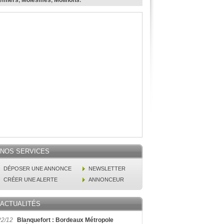
emiers
,
Molesmes
,
Molinons
.
NOS SERVICES
DÉPOSER UNE ANNONCE
NEWSLETTER
CRÉER UNE ALERTE
ANNONCEUR
ACTUALITÉS
22/12
Blanquefort : Bordeaux Métropole