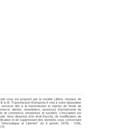
site vous est proposé par la société Libbre, réseaux de
e B to B. Transmission-Entreprise.fr met à votre disposition
 services liés à la transmission et reprise de fonds de
merce: alertes, newsletters, annonces d'achat/vente de
ds de commerce, enreprises et sociétés. L'inscription est
tuite. Vous disposez d’un droit d’accès, de modification, de
tification et de suppression des données vous concernant
i “Informatique et Libertés” du 6 janvier 1978) - CNIL
170.