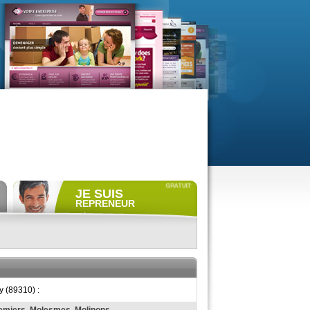
JE SUIS
REPRENEUR
Déposer gratuitement
une
annonce de recherche.
Consulter gratuitement
les
profils de propriétaires.
ACCÈS REPRENEUR
y (89310) :