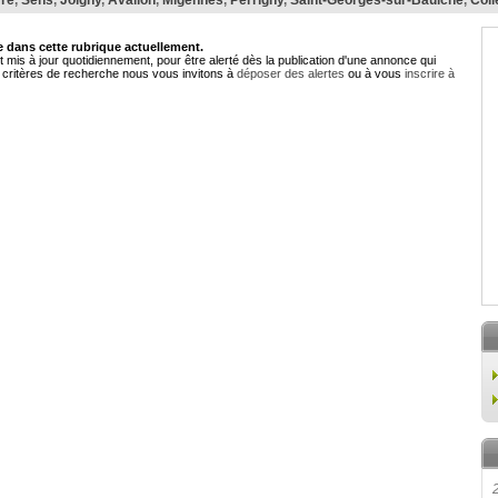
re
,
Sens
,
Joigny
,
Avallon
,
Migennes
,
Perrigny
,
Saint-Georges-sur-Baulche
,
Coll
dans cette rubrique actuellement.
 mis à jour quotidiennement, pour être alerté dès la publication d'une annonce qui
critères de recherche nous vous invitons à
déposer des alertes
ou à vous
inscrire à