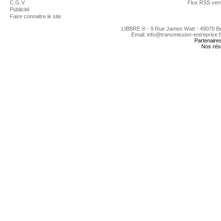
C.G.V.
Flux RSS ven
Publicité
Faire connaitre le site
LIBBRE ® - 9 Rue James Watt - 49070 
Email: info@transmission-entreprise.
Partenaire
Nos rés