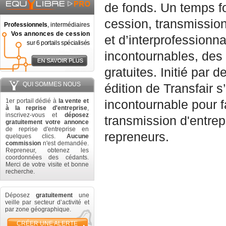
de fonds. Un temps fo
cession, transmission
Professionnels
, intermédiaires
Vos annonces de cession
et d’interprofessionn
sur 6 portails spécialisés
incontournables, des
gratuites. Initié par 
QUI SOMMES NOUS
édition de Transfair
1er portail dédié à
la vente et
incontournable pour fa
à la reprise d'entreprise
,
inscrivez-vous et
déposez
transmission d'entrep
gratuitement votre annonce
de reprise d'entreprise en
repreneurs.
quelques clics.
Aucune
commission
n'est demandée.
Repreneur, obtenez les
coordonnées des cédants.
Merci de votre visite et bonne
recherche.
Déposez
gratuitement
une
veille par secteur d’activité et
par zone géographique.
CRÉER UNE ALERTE