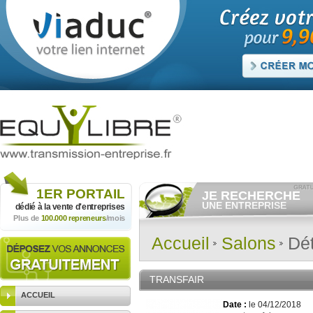
1ER
PORTAIL
JE RECHERCHE
UNE ENTREPRISE
dédié à la vente
d'entreprises
Plus de
100.000 repreneurs
/mois
Consulter gratuitement
les
annonces d'entreprises à
vendre.
Accueil
Salons
Dét
Et/ou déposer
gratuitement
votre recherche d'entreprise.
RECHERCHER UNE
TRANSFAIR
ANNONCE
ACCUEIL
Date :
le 04/12/2018