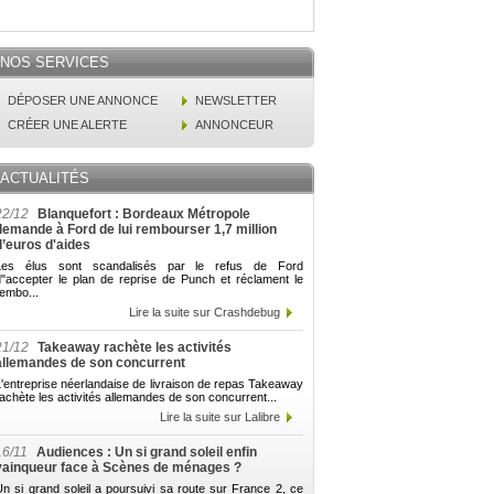
NOS SERVICES
DÉPOSER UNE ANNONCE
NEWSLETTER
CRÉER UNE ALERTE
ANNONCEUR
ACTUALITÉS
22/12
Blanquefort : Bordeaux Métropole
demande à Ford de lui rembourser 1,7 million
d’euros d'aides
Les élus sont scandalisés par le refus de Ford
d"accepter le plan de reprise de Punch et réclament le
embo...
Lire la suite sur Crashdebug
21/12
Takeaway rachète les activités
allemandes de son concurrent
'entreprise néerlandaise de livraison de repas Takeaway
achète les activités allemandes de son concurrent...
Lire la suite sur Lalibre
16/11
Audiences : Un si grand soleil enfin
vainqueur face à Scènes de ménages ?
n si grand soleil a poursuivi sa route sur France 2, ce