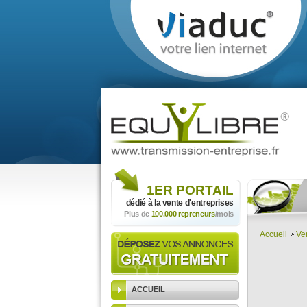
1ER
PORTAIL
dédié à la vente
d'entreprises
Plus de
100.000 repreneurs
/mois
Accueil
Ve
ACCUEIL