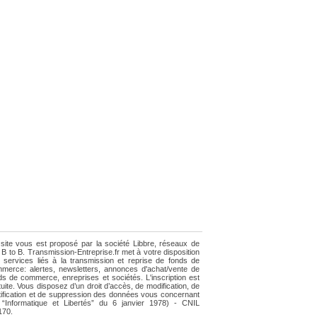
site vous est proposé par la société Libbre, réseaux de
e B to B. Transmission-Entreprise.fr met à votre disposition
 services liés à la transmission et reprise de fonds de
merce: alertes, newsletters, annonces d'achat/vente de
ds de commerce, enreprises et sociétés. L'inscription est
tuite. Vous disposez d’un droit d’accès, de modification, de
tification et de suppression des données vous concernant
i “Informatique et Libertés” du 6 janvier 1978) - CNIL
170.