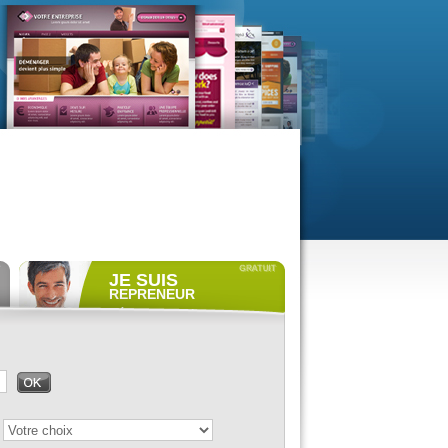
JE SUIS
REPRENEUR
Déposer gratuitement
une
annonce de recherche.
Consulter gratuitement
les
profils de propriétaires.
ACCÈS REPRENEUR