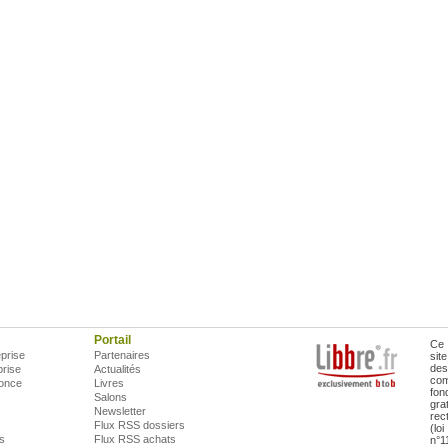
Portail
Ce 
prise
Partenaires
sit
des
prise
Actualités
com
once
Livres
fon
Salons
gra
Newsletter
rec
Flux RSS dossiers
(lo
is
Flux RSS achats
n°1