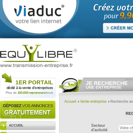
1ER
PORTAIL
JE RECHERCHE
UNE ENTREPRISE
dédié à la vente
d'entreprises
Plus de
100.000 repreneurs
/mois
Consulter gratuitement
les
annonces d'entreprises à
vendre.
Accueil
Vente entreprise
Recherche a
Et/ou déposer
gratuitement
votre recherche d'entreprise.
RE
RECHERCHER UNE
ANNONCE
Secteur
ACCUEIL
d'activité