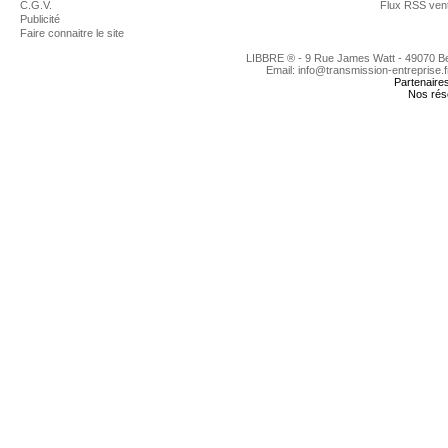
C.G.V.
Flux RSS ven
Publicité
Faire connaitre le site
LIBBRE ® - 9 Rue James Watt - 49070 
Email: info@transmission-entreprise.
Partenaire
Nos rés