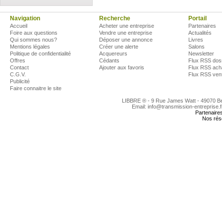
Navigation
Recherche
Portail
Accueil
Acheter une entreprise
Partenaires
Foire aux questions
Vendre une entreprise
Actualités
Qui sommes nous?
Déposer une annonce
Livres
Mentions légales
Créer une alerte
Salons
Politique de confidentialité
Acquereurs
Newsletter
Offres
Cédants
Flux RSS dos
Contact
Ajouter aux favoris
Flux RSS ach
C.G.V.
Flux RSS ven
Publicité
Faire connaitre le site
LIBBRE ® - 9 Rue James Watt - 49070 
Email: info@transmission-entreprise.
Partenaire
Nos rés