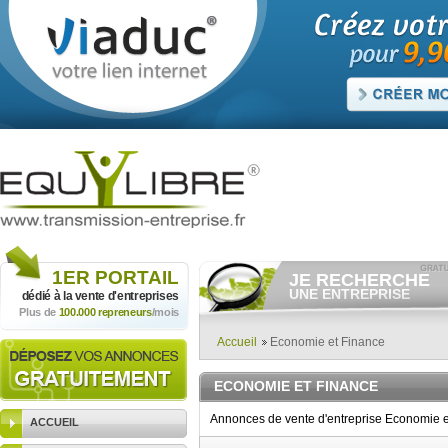
1ER
PORTAIL
JE RECHERCHE
UNE ENTREPRISE
dédié à la vente
d'entreprises
Plus de
100.000 repreneurs
/mois
Consulter gratuitement
les
annonces d'entreprises à
vendre.
Accueil
Economie et Finance
Et/ou déposer
gratuitement
votre recherche d'entreprise.
ECONOMIE ET FINANCE
RECHERCHER UNE
ANNONCE
Annonces de vente d'entreprise Economie e
ACCUEIL