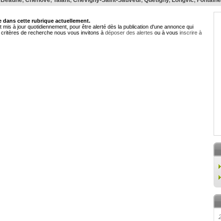
,
Beaune
,
Chenôve
,
Talant
,
Chevigny-Saint-Sauveur
,
Quetigny
,
Longvic
,
Fontaine
dans cette rubrique actuellement.
 mis à jour quotidiennement, pour être alerté dès la publication d'une annonce qui
critères de recherche nous vous invitons à
déposer des alertes
ou à vous
inscrire à