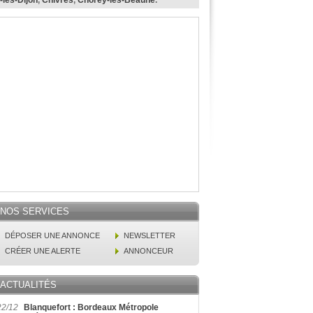
-lès-Dijon
,
Chivres
,
Chorey-les-Beaune
.
NOS SERVICES
DÉPOSER UNE ANNONCE
NEWSLETTER
CRÉER UNE ALERTE
ANNONCEUR
ACTUALITÉS
22/12
Blanquefort : Bordeaux Métropole