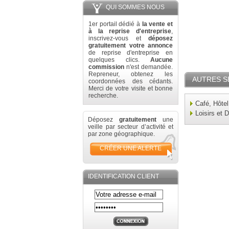
QUI SOMMES NOUS
1er portail dédié à
la vente et
à la reprise d'entreprise
,
inscrivez-vous et
déposez
gratuitement votre annonce
de reprise d'entreprise en
quelques clics.
Aucune
commission
n'est demandée.
Repreneur, obtenez les
AUTRES S
coordonnées des cédants.
Merci de votre visite et bonne
recherche.
Café, Hôtel
Loisirs et 
Déposez
gratuitement
une
veille par secteur d’activité et
par zone géographique.
CRÉER UNE ALERTE
IDENTIFICATION CLIENT