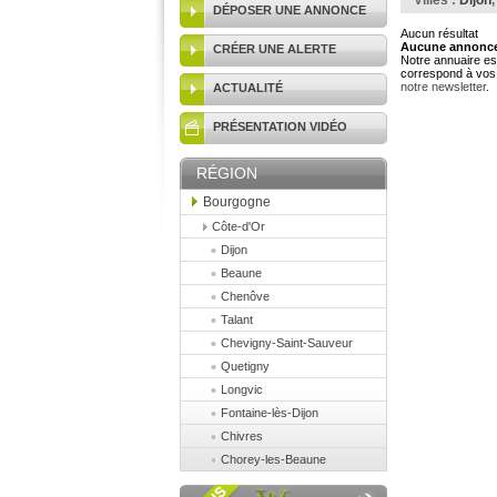
Villes :
Dijon
DÉPOSER UNE ANNONCE
Aucun résultat
Aucune annonce 
CRÉER UNE ALERTE
Notre annuaire est
correspond à vos 
notre newsletter
.
ACTUALITÉ
PRÉSENTATION VIDÉO
RÉGION
Bourgogne
Côte-d'Or
Dijon
Beaune
Chenôve
Talant
Chevigny-Saint-Sauveur
Quetigny
Longvic
Fontaine-lès-Dijon
Chivres
Chorey-les-Beaune