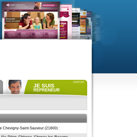
JE SUIS
REPRENEUR
Déposer gratuitement
une
annonce de recherche.
Consulter gratuitement
les
profils de propriétaires.
ACCÈS REPRENEUR
le Chevigny-Saint-Sauveur (21800) :