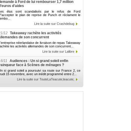
demande à Ford de lui rembourser 1,7 million
d’euros d'aides
Les élus sont scandalisés par le refus de Ford
d"accepter le plan de reprise de Punch et réclament le
embo...
Lire la suite sur Crashdebug
21/12
Takeaway rachète les activités
allemandes de son concurrent
'entreprise néerlandaise de livraison de repas Takeaway
achète les activités allemandes de son concurrent...
Lire la suite sur Lalibre
16/11
Audiences : Un si grand soleil enfin
vainqueur face à Scènes de ménages ?
n si grand soleil a poursuivi sa route sur France 2, ce
eudi 15 novembre, avec un inédit programmé entre 2...
Lire la suite sur TouteLaTeacute;leacute;