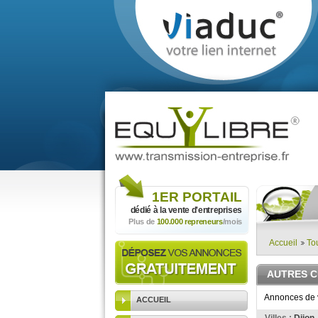
1ER
PORTAIL
dédié à la vente
d'entreprises
Plus de
100.000 repreneurs
/mois
Accueil
To
AUTRES C
Annonces de v
ACCUEIL