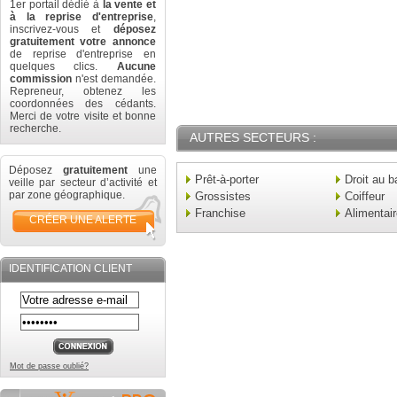
1er portail dédié à
la vente et
à la reprise d'entreprise
,
inscrivez-vous et
déposez
gratuitement votre annonce
de reprise d'entreprise en
quelques clics.
Aucune
commission
n'est demandée.
Repreneur, obtenez les
coordonnées des cédants.
Merci de votre visite et bonne
recherche.
AUTRES SECTEURS :
Déposez
gratuitement
une
Prêt-à-porter
Droit au b
veille par secteur d’activité et
par zone géographique.
Grossistes
Coiffeur
Franchise
Alimentai
CRÉER UNE ALERTE
IDENTIFICATION CLIENT
Mot de passe oublié?