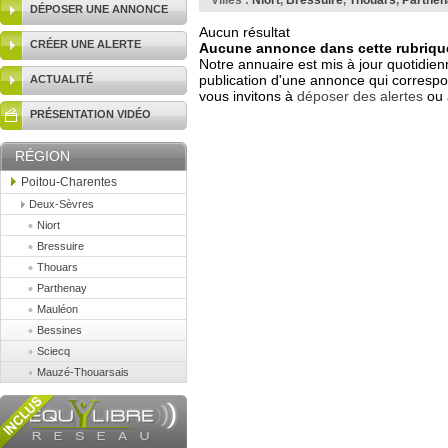
Villes :
Niort
,
Bressuire
,
Thouars
,
Parthen
DÉPOSER UNE ANNONCE
Aucun résultat
CRÉER UNE ALERTE
Aucune annonce dans cette rubrique
Notre annuaire est mis à jour quotidien
publication d'une annonce qui correspo
ACTUALITÉ
vous invitons à
déposer des alertes
ou 
PRÉSENTATION VIDÉO
RÉGION
Poitou-Charentes
Deux-Sèvres
Niort
Bressuire
Thouars
Parthenay
Mauléon
Bessines
Sciecq
Mauzé-Thouarsais