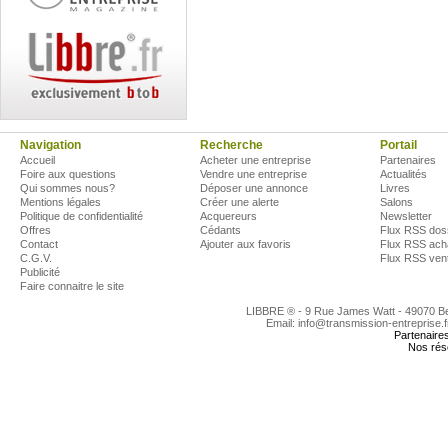
Navigation
Recherche
Portail
Accueil
Acheter une entreprise
Partenaires
Foire aux questions
Vendre une entreprise
Actualités
Qui sommes nous?
Déposer une annonce
Livres
Mentions légales
Créer une alerte
Salons
Politique de confidentialité
Acquereurs
Newsletter
Offres
Cédants
Flux RSS dos
Contact
Ajouter aux favoris
Flux RSS ach
C.G.V.
Flux RSS ven
Publicité
Faire connaitre le site
LIBBRE ® - 9 Rue James Watt - 49070 
Email: info@transmission-entreprise.
Partenaire
Nos rés