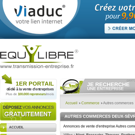
1ER
PORTAIL
JE RECHERCHE
UNE ENTREPRISE
dédié à la vente
d'entreprises
Plus de
100.000 repreneurs
/mois
Consulter gratuitement
les
annonces d'entreprises à
vendre.
Accueil
Commerce
Autres commerces
Et/ou déposer
gratuitement
votre recherche d'entreprise.
AUTRES COMMERCES DEUX-SÈV
RECHERCHER UNE
ANNONCE
Annonces de vente d'entreprise Autres com
ACCUEIL