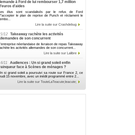
demande à Ford de lui rembourser 1,7 million
d’euros d'aides
Les élus sont scandalisés par le refus de Ford
d"accepter le plan de reprise de Punch et réclament le
embo...
Lire la suite sur Crashdebug
21/12
Takeaway rachète les activités
allemandes de son concurrent
'entreprise néerlandaise de livraison de repas Takeaway
achète les activités allemandes de son concurrent...
Lire la suite sur Lalibre
16/11
Audiences : Un si grand soleil enfin
vainqueur face à Scènes de ménages ?
n si grand soleil a poursuivi sa route sur France 2, ce
eudi 15 novembre, avec un inédit programmé entre 2...
Lire la suite sur TouteLaTeacute;leacute;