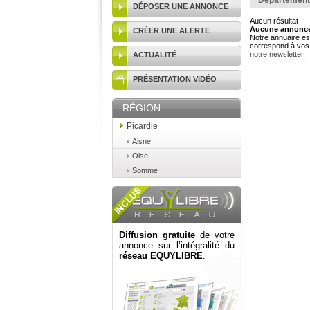
Département
DÉPOSER UNE ANNONCE
Aucun résultat
Aucune annonce 
CRÉER UNE ALERTE
Notre annuaire est
correspond à vos 
notre newsletter
.
ACTUALITÉ
PRÉSENTATION VIDÉO
RÉGION
Picardie
Aisne
Oise
Somme
Diffusion gratuite
de votre
annonce sur l’intégralité du
réseau EQUYLIBRE
.