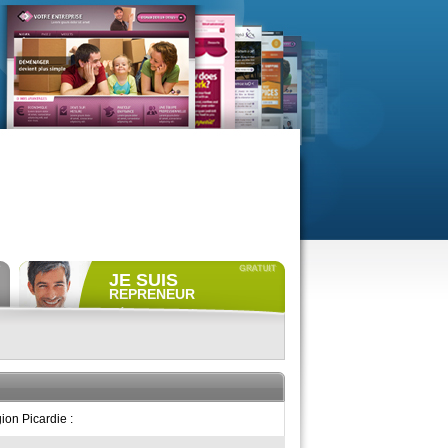
JE SUIS
REPRENEUR
Déposer gratuitement
une
annonce de recherche.
Consulter gratuitement
les
profils de propriétaires.
ACCÈS REPRENEUR
ion Picardie :