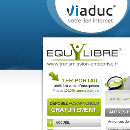
1ER
PORTAIL
dédié à la vente
d'entreprises
Plus de
100.000 repreneurs
/mois
Accueil
Aut
AUTRES P
Annonces de v
ACCUEIL