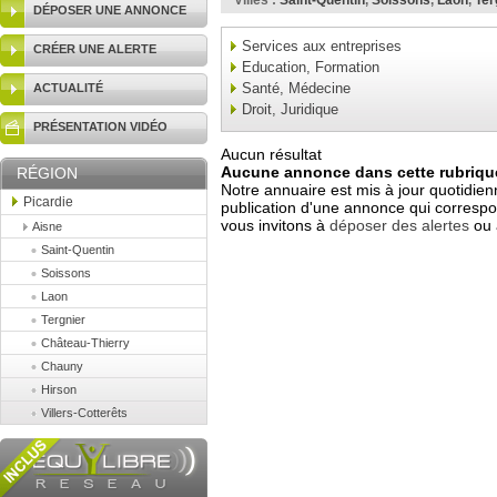
Villes :
Saint-Quentin
,
Soissons
,
Laon
,
Ter
DÉPOSER UNE ANNONCE
Services aux entreprises
CRÉER UNE ALERTE
Education, Formation
Santé, Médecine
ACTUALITÉ
Droit, Juridique
PRÉSENTATION VIDÉO
Aucun résultat
Aucune annonce dans cette rubrique
RÉGION
Notre annuaire est mis à jour quotidien
Picardie
publication d'une annonce qui correspo
vous invitons à
déposer des alertes
ou 
Aisne
Saint-Quentin
Soissons
Laon
Tergnier
Château-Thierry
Chauny
Hirson
Villers-Cotterêts