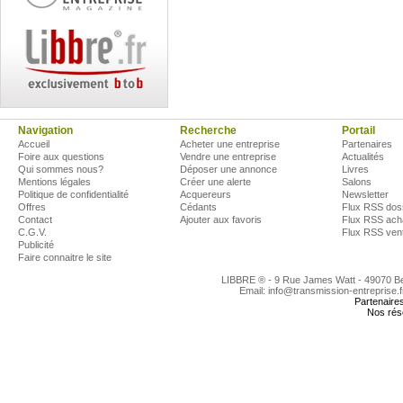
Navigation
Recherche
Portail
Accueil
Acheter une entreprise
Partenaires
Foire aux questions
Vendre une entreprise
Actualités
Qui sommes nous?
Déposer une annonce
Livres
Mentions légales
Créer une alerte
Salons
Politique de confidentialité
Acquereurs
Newsletter
Offres
Cédants
Flux RSS dos
Contact
Ajouter aux favoris
Flux RSS ach
C.G.V.
Flux RSS ven
Publicité
Faire connaitre le site
LIBBRE ® - 9 Rue James Watt - 49070 
Email: info@transmission-entreprise.
Partenaire
Nos rés