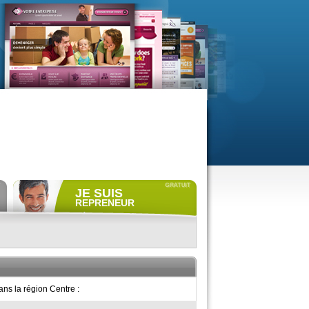
JE SUIS
REPRENEUR
Déposer gratuitement
une
annonce de recherche.
Consulter gratuitement
les
profils de propriétaires.
ACCÈS REPRENEUR
ns la région Centre :