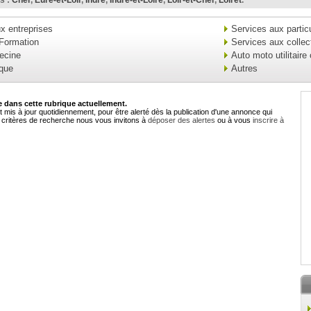
s :
Cher
,
Eure-et-Loir
,
Indre
,
Indre-et-Loire
,
Loir-et-Cher
,
Loiret
.
x entreprises
Services aux particu
 Formation
Services aux collect
ecine
Auto moto utilitaire
ique
Autres
dans cette rubrique actuellement.
 mis à jour quotidiennement, pour être alerté dès la publication d'une annonce qui
critères de recherche nous vous invitons à
déposer des alertes
ou à vous
inscrire à