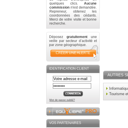
quelques clics.
Aucune
commission
n'est demandée.
Repreneur, obtenez les
coordonnées des cédants.
Merci de votre visite et bonne
recherche.
Déposez
gratuitement
une
veille par secteur d’activité et
par zone géographique.
CRÉER UNE ALERTE
IDENTIFICATION CLIENT
AUTRES S
Informatiq
Tourisme e
Mot de passe oublié?
VOS PARTENAIRES