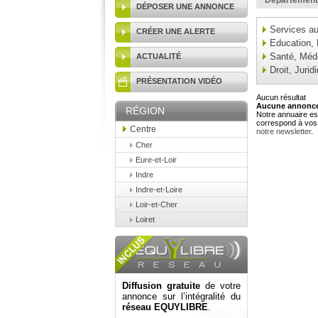
Département
DÉPOSER UNE ANNONCE
Services au
CRÉER UNE ALERTE
Education,
Santé, Méd
ACTUALITÉ
Droit, Jurid
PRÉSENTATION VIDÉO
Aucun résultat
Aucune annonce 
RÉGION
Notre annuaire est
correspond à vos 
Centre
notre newsletter
.
Cher
Eure-et-Loir
Indre
Indre-et-Loire
Loir-et-Cher
Loiret
Diffusion gratuite
de votre
annonce sur l’intégralité du
réseau EQUYLIBRE
.