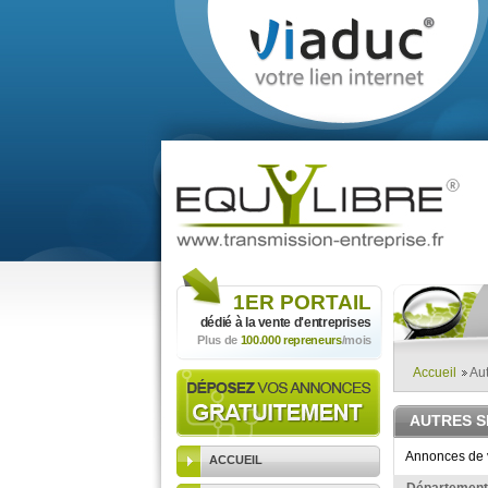
1ER
PORTAIL
dédié à la vente
d'entreprises
Plus de
100.000 repreneurs
/mois
Accueil
Aut
AUTRES S
Annonces de v
ACCUEIL