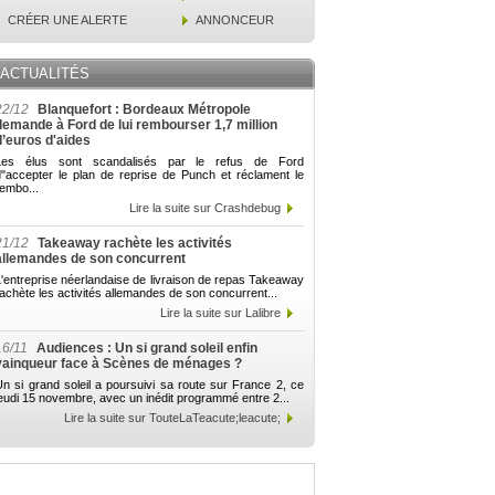
CRÉER UNE ALERTE
ANNONCEUR
ACTUALITÉS
22/12
Blanquefort : Bordeaux Métropole
demande à Ford de lui rembourser 1,7 million
d’euros d'aides
Les élus sont scandalisés par le refus de Ford
d"accepter le plan de reprise de Punch et réclament le
embo...
Lire la suite sur Crashdebug
21/12
Takeaway rachète les activités
allemandes de son concurrent
'entreprise néerlandaise de livraison de repas Takeaway
achète les activités allemandes de son concurrent...
Lire la suite sur Lalibre
16/11
Audiences : Un si grand soleil enfin
vainqueur face à Scènes de ménages ?
n si grand soleil a poursuivi sa route sur France 2, ce
eudi 15 novembre, avec un inédit programmé entre 2...
Lire la suite sur TouteLaTeacute;leacute;