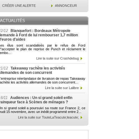
CRÉER UNE ALERTE
ANNONCEUR
ACTUALITÉS
22/12
Blanquefort : Bordeaux Métropole
demande à Ford de lui rembourser 1,7 million
d’euros d'aides
Les élus sont scandalisés par le refus de Ford
d"accepter le plan de reprise de Punch et réclament le
embo...
Lire la suite sur Crashdebug
21/12
Takeaway rachète les activités
allemandes de son concurrent
'entreprise néerlandaise de livraison de repas Takeaway
achète les activités allemandes de son concurrent...
Lire la suite sur Lalibre
16/11
Audiences : Un si grand soleil enfin
vainqueur face à Scènes de ménages ?
n si grand soleil a poursuivi sa route sur France 2, ce
eudi 15 novembre, avec un inédit programmé entre 2...
Lire la suite sur TouteLaTeacute;leacute;