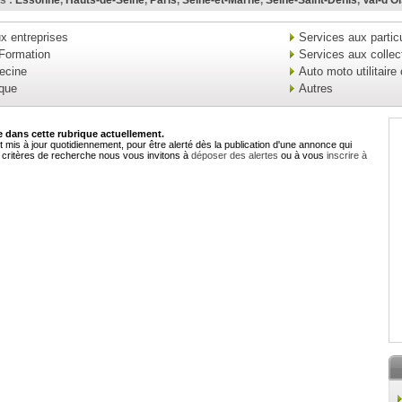
s :
Essonne
,
Hauts-de-Seine
,
Paris
,
Seine-et-Marne
,
Seine-Saint-Denis
,
Val-d'O
x entreprises
Services aux particu
 Formation
Services aux collect
ecine
Auto moto utilitaire
ique
Autres
dans cette rubrique actuellement.
 mis à jour quotidiennement, pour être alerté dès la publication d'une annonce qui
critères de recherche nous vous invitons à
déposer des alertes
ou à vous
inscrire à