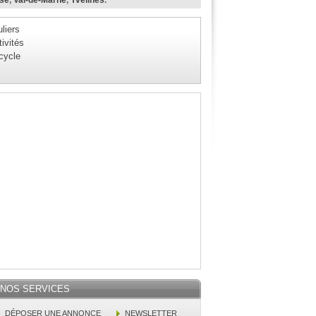
ise
,
Val-de-Marne
,
Yvelines
.
liers
ivités
 cycle
NOS SERVICES
DÉPOSER UNE ANNONCE
NEWSLETTER