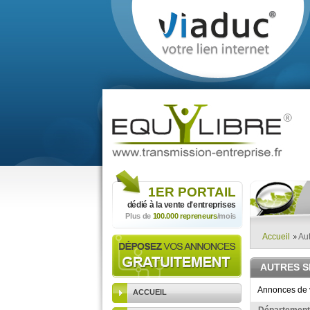
1ER
PORTAIL
dédié à la vente
d'entreprises
Plus de
100.000 repreneurs
/mois
Accueil
Aut
AUTRES S
Annonces de v
ACCUEIL