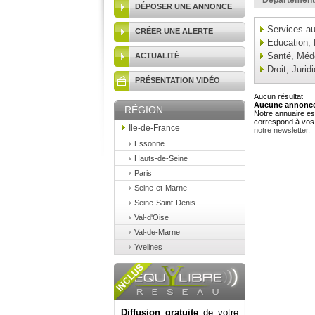
Département
DÉPOSER UNE ANNONCE
Services au
CRÉER UNE ALERTE
Education,
Santé, Méd
ACTUALITÉ
Droit, Jurid
PRÉSENTATION VIDÉO
Aucun résultat
Aucune annonce 
RÉGION
Notre annuaire est
correspond à vos 
Ile-de-France
notre newsletter
.
Essonne
Hauts-de-Seine
Paris
Seine-et-Marne
Seine-Saint-Denis
Val-d'Oise
Val-de-Marne
Yvelines
Diffusion gratuite
de votre