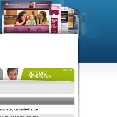
JE SUIS
REPRENEUR
Déposer gratuitement
une
annonce de recherche.
Consulter gratuitement
les
profils de propriétaires.
ACCÈS REPRENEUR
ns la région Ile-de-France :