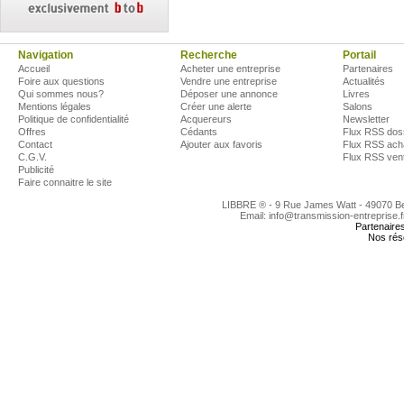
Navigation
Recherche
Portail
Accueil
Acheter une entreprise
Partenaires
Foire aux questions
Vendre une entreprise
Actualités
Qui sommes nous?
Déposer une annonce
Livres
Mentions légales
Créer une alerte
Salons
Politique de confidentialité
Acquereurs
Newsletter
Offres
Cédants
Flux RSS dos
Contact
Ajouter aux favoris
Flux RSS ach
C.G.V.
Flux RSS ven
Publicité
Faire connaitre le site
LIBBRE ® - 9 Rue James Watt - 49070 
Email: info@transmission-entreprise.
Partenaire
Nos rés