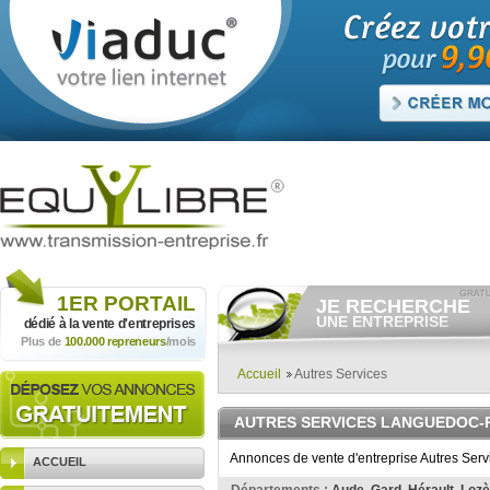
1ER
PORTAIL
JE RECHERCHE
UNE ENTREPRISE
dédié à la vente
d'entreprises
Plus de
100.000 repreneurs
/mois
Consulter gratuitement
les
annonces d'entreprises à
vendre.
Accueil
Autres Services
Et/ou déposer
gratuitement
votre recherche d'entreprise.
AUTRES SERVICES LANGUEDOC-
RECHERCHER UNE
ANNONCE
Annonces de vente d'entreprise Autres Serv
ACCUEIL