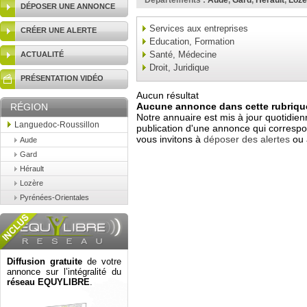
Départements :
Aude
,
Gard
,
Hérault
,
Lozè
DÉPOSER UNE ANNONCE
Services aux entreprises
CRÉER UNE ALERTE
Education, Formation
Santé, Médecine
ACTUALITÉ
Droit, Juridique
PRÉSENTATION VIDÉO
Aucun résultat
Aucune annonce dans cette rubrique
RÉGION
Notre annuaire est mis à jour quotidien
Languedoc-Roussillon
publication d'une annonce qui correspo
vous invitons à
déposer des alertes
ou 
Aude
Gard
Hérault
Lozère
Pyrénées-Orientales
Diffusion gratuite
de votre
annonce sur l’intégralité du
réseau EQUYLIBRE
.