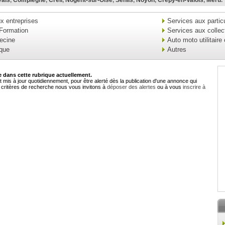
ais
,
Compiègne
,
Creil
,
Nogent-sur-Oise
,
Senlis
,
Noyon
,
Crépy-en-Valois
,
Méru
.
x entreprises
Services aux particu
 Formation
Services aux collect
ecine
Auto moto utilitaire
ique
Autres
dans cette rubrique actuellement.
 mis à jour quotidiennement, pour être alerté dès la publication d'une annonce qui
critères de recherche nous vous invitons à
déposer des alertes
ou à vous
inscrire à