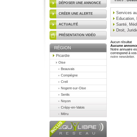
Villes :
Beauv
DÉPOSER UNE ANNONCE
Services au
CRÉER UNE ALERTE
Education,
Santé, Méd
ACTUALITÉ
Droit, Jurid
PRÉSENTATION VIDÉO
Aucun résultat
Aucune annonce 
RÉGION
Notre annuaire est
correspond à vos 
Picardie
notre newsletter
.
Oise
Beauvais
Compiègne
Creil
Nogent-sur-Oise
Senlis
Noyon
Crépy-en-Valois
Méru