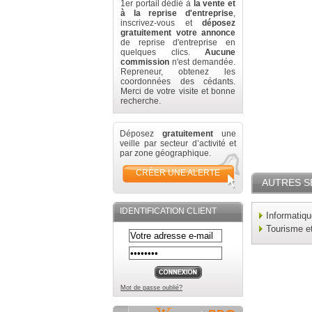
1er portail dédié à
la vente et
à la reprise d'entreprise
,
inscrivez-vous et
déposez
gratuitement votre annonce
de reprise d'entreprise en
quelques clics.
Aucune
commission
n'est demandée.
Repreneur, obtenez les
coordonnées des cédants.
Merci de votre visite et bonne
recherche.
Déposez
gratuitement
une
veille par secteur d’activité et
par zone géographique.
CRÉER UNE ALERTE
AUTRES S
IDENTIFICATION CLIENT
Informatiq
Tourisme e
Mot de passe oublié?