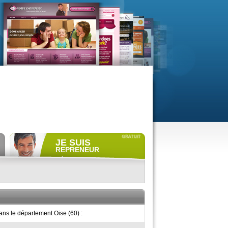
JE SUIS
REPRENEUR
Déposer gratuitement
une
annonce de recherche.
Consulter gratuitement
les
profils de propriétaires.
ACCÈS REPRENEUR
ans le département Oise (60) :