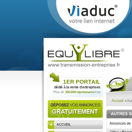
1ER
PORTAIL
dédié à la vente
d'entreprises
Plus de
100.000 repreneurs
/mois
Accueil
Aut
AUTRES S
Annonces de v
ACCUEIL