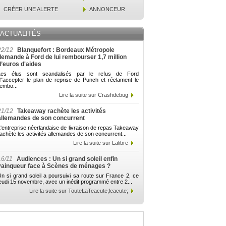
CRÉER UNE ALERTE
ANNONCEUR
ACTUALITÉS
22/12
Blanquefort : Bordeaux Métropole
demande à Ford de lui rembourser 1,7 million
d’euros d'aides
Les élus sont scandalisés par le refus de Ford
d"accepter le plan de reprise de Punch et réclament le
embo...
Lire la suite sur Crashdebug
21/12
Takeaway rachète les activités
allemandes de son concurrent
'entreprise néerlandaise de livraison de repas Takeaway
achète les activités allemandes de son concurrent...
Lire la suite sur Lalibre
16/11
Audiences : Un si grand soleil enfin
vainqueur face à Scènes de ménages ?
n si grand soleil a poursuivi sa route sur France 2, ce
eudi 15 novembre, avec un inédit programmé entre 2...
Lire la suite sur TouteLaTeacute;leacute;