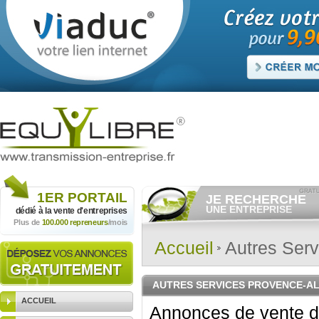
1ER
PORTAIL
JE RECHERCHE
UNE ENTREPRISE
dédié à la vente
d'entreprises
Plus de
100.000 repreneurs
/mois
Consulter gratuitement
les
annonces d'entreprises à
vendre.
Accueil
Autres Serv
Et/ou déposer
gratuitement
votre recherche d'entreprise.
RECHERCHER UNE
AUTRES SERVICES PROVENCE-AL
ANNONCE
ACCUEIL
Annonces de vente d'