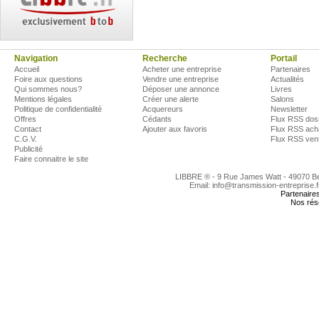
Navigation
Recherche
Portail
Accueil
Acheter une entreprise
Partenaires
Foire aux questions
Vendre une entreprise
Actualités
Qui sommes nous?
Déposer une annonce
Livres
Mentions légales
Créer une alerte
Salons
Politique de confidentialité
Acquereurs
Newsletter
Offres
Cédants
Flux RSS dos
Contact
Ajouter aux favoris
Flux RSS ach
C.G.V.
Flux RSS ven
Publicité
Faire connaitre le site
LIBBRE ® - 9 Rue James Watt - 49070 
Email: info@transmission-entreprise.
Partenaire
Nos rés