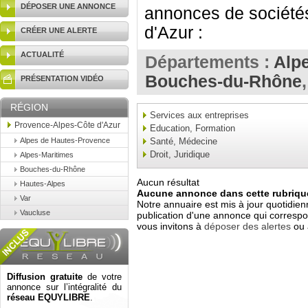
DÉPOSER UNE ANNONCE
annonces de société
d'Azur :
CRÉER UNE ALERTE
ACTUALITÉ
Départements :
Alp
Bouches-du-Rhône
PRÉSENTATION VIDÉO
RÉGION
Services aux entreprises
Provence-Alpes-Côte d'Azur
Education, Formation
Alpes de Hautes-Provence
Santé, Médecine
Droit, Juridique
Alpes-Maritimes
Bouches-du-Rhône
Aucun résultat
Hautes-Alpes
Aucune annonce dans cette rubrique
Var
Notre annuaire est mis à jour quotidien
Vaucluse
publication d'une annonce qui correspo
vous invitons à
déposer des alertes
ou 
Diffusion gratuite
de votre
annonce sur l’intégralité du
réseau EQUYLIBRE
.