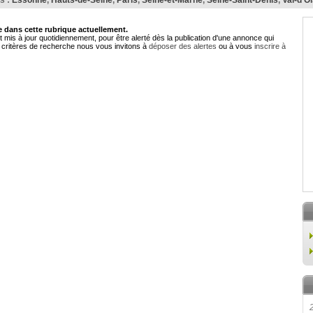
s :
Essonne
,
Hauts-de-Seine
,
Paris
,
Seine-et-Marne
,
Seine-Saint-Denis
,
Val-d'O
dans cette rubrique actuellement.
 mis à jour quotidiennement, pour être alerté dès la publication d'une annonce qui
critères de recherche nous vous invitons à
déposer des alertes
ou à vous
inscrire à