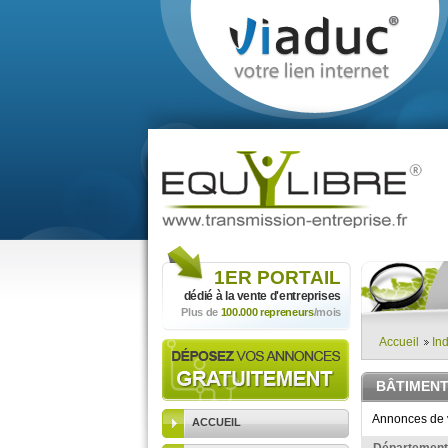
1ER
PORTAIL
dédié à la vente
d'entreprises
Plus de
100.000 repreneurs
/mois
Accueil
Ind
BÂTIMENT
Annonces de v
ACCUEIL