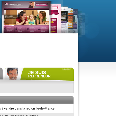
JE SUIS
REPRENEUR
Déposer gratuitement
une
annonce de recherche.
Consulter gratuitement
les
profils de propriétaires.
ACCÈS REPRENEUR
 à vendre dans la région Ile-de-France :