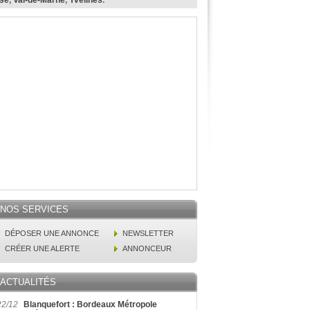
ise
,
Val-de-Marne
,
Yvelines
.
NOS SERVICES
DÉPOSER UNE ANNONCE
NEWSLETTER
CRÉER UNE ALERTE
ANNONCEUR
ACTUALITÉS
22/12
Blanquefort : Bordeaux Métropole