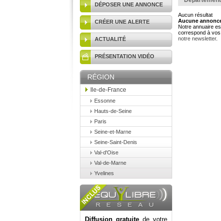
Département
DÉPOSER UNE ANNONCE
Aucun résultat
Aucune annonce 
CRÉER UNE ALERTE
Notre annuaire est
correspond à vos 
notre newsletter
.
ACTUALITÉ
PRÉSENTATION VIDÉO
RÉGION
Ile-de-France
Essonne
Hauts-de-Seine
Paris
Seine-et-Marne
Seine-Saint-Denis
Val-d'Oise
Val-de-Marne
Yvelines
Diffusion gratuite
de votre