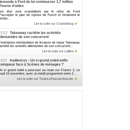
demande à Ford de lui rembourser 1,7 million
d’euros d'aides
Les élus sont scandalisés par le refus de Ford
d"accepter le plan de reprise de Punch et réclament le
embo...
Lire la suite sur Crashdebug
21/12
Takeaway rachète les activités
allemandes de son concurrent
'entreprise néerlandaise de livraison de repas Takeaway
achète les activités allemandes de son concurrent...
Lire la suite sur Lalibre
16/11
Audiences : Un si grand soleil enfin
vainqueur face à Scènes de ménages ?
n si grand soleil a poursuivi sa route sur France 2, ce
eudi 15 novembre, avec un inédit programmé entre 2...
Lire la suite sur TouteLaTeacute;leacute;