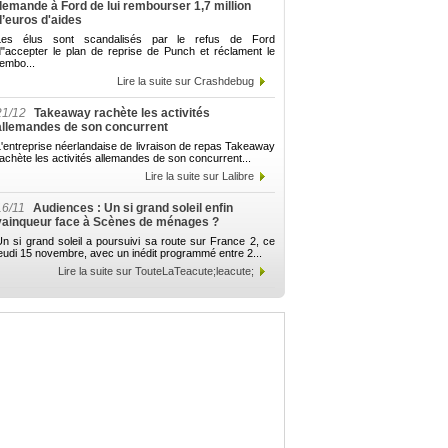
demande à Ford de lui rembourser 1,7 million
d’euros d'aides
Les élus sont scandalisés par le refus de Ford
d"accepter le plan de reprise de Punch et réclament le
embo...
Lire la suite sur Crashdebug
21/12
Takeaway rachète les activités
allemandes de son concurrent
'entreprise néerlandaise de livraison de repas Takeaway
achète les activités allemandes de son concurrent...
Lire la suite sur Lalibre
16/11
Audiences : Un si grand soleil enfin
vainqueur face à Scènes de ménages ?
n si grand soleil a poursuivi sa route sur France 2, ce
eudi 15 novembre, avec un inédit programmé entre 2...
Lire la suite sur TouteLaTeacute;leacute;