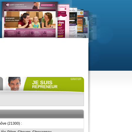
JE SUIS
REPRENEUR
Déposer gratuitement
une
annonce de recherche.
Consulter gratuitement
les
profils de propriétaires.
ACCÈS REPRENEUR
nôve (21300) :