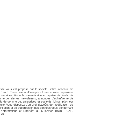
site vous est proposé par la société Libbre, réseaux de
e B to B. Transmission-Entreprise.fr met à votre disposition
 services liés à la transmission et reprise de fonds de
merce: alertes, newsletters, annonces d'achat/vente de
ds de commerce, enreprises et sociétés. L'inscription est
tuite. Vous disposez d’un droit d’accès, de modification, de
tification et de suppression des données vous concernant
i “Informatique et Libertés” du 6 janvier 1978) - CNIL
170.