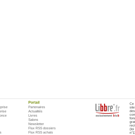
Portail
Ce 
prise
Partenaires
sit
des
prise
Actualités
com
once
Livres
fon
Salons
gra
Newsletter
rec
Flux RSS dossiers
(lo
is
Flux RSS achats
n°1