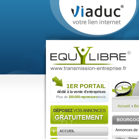
1ER
PORTAIL
dédié à la vente
d'entreprises
Plus de
100.000 repreneurs
/mois
Accueil
Bo
BOURGO
Annonces de v
ACCUEIL