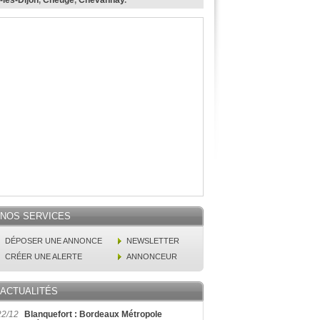
-lès-Dijon
,
Cheuge
,
Chevannay
.
NOS SERVICES
DÉPOSER UNE ANNONCE
NEWSLETTER
CRÉER UNE ALERTE
ANNONCEUR
ACTUALITÉS
22/12
Blanquefort : Bordeaux Métropole