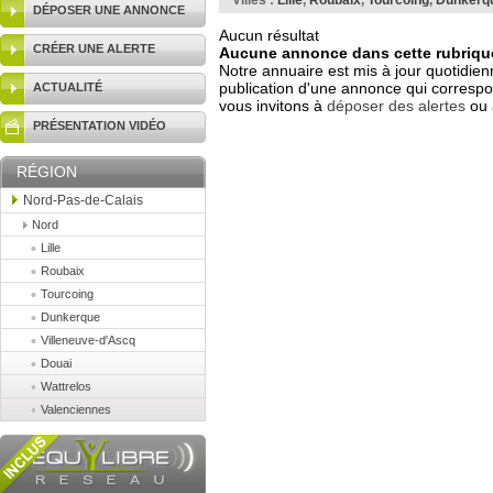
Villes :
Lille
,
Roubaix
,
Tourcoing
,
Dunkerq
DÉPOSER UNE ANNONCE
Aucun résultat
CRÉER UNE ALERTE
Aucune annonce dans cette rubrique
Notre annuaire est mis à jour quotidien
publication d'une annonce qui correspo
ACTUALITÉ
vous invitons à
déposer des alertes
ou 
PRÉSENTATION VIDÉO
RÉGION
Nord-Pas-de-Calais
Nord
Lille
Roubaix
Tourcoing
Dunkerque
Villeneuve-d'Ascq
Douai
Wattrelos
Valenciennes