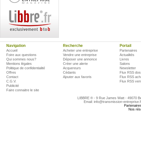
Navigation
Recherche
Portail
Accueil
Acheter une entreprise
Partenaires
Foire aux questions
Vendre une entreprise
Actualités
Qui sommes nous?
Déposer une annonce
Livres
Mentions légales
Créer une alerte
Salons
Politique de confidentialité
Acquereurs
Newsletter
Offres
Cédants
Flux RSS dos
Contact
Ajouter aux favoris
Flux RSS ach
C.G.V.
Flux RSS ven
Publicité
Faire connaitre le site
LIBBRE ® - 9 Rue James Watt - 49070 
Email: info@transmission-entreprise.
Partenaire
Nos rés