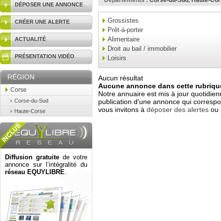
Départements :
Corse-du-Sud
,
Haute-Cor
DÉPOSER UNE ANNONCE
Grossistes
CRÉER UNE ALERTE
Prêt-à-porter
Alimentaire
ACTUALITÉ
Droit au bail / immobilier
PRÉSENTATION VIDÉO
Loisirs
RÉGION
Aucun résultat
Aucune annonce dans cette rubrique
Corse
Notre annuaire est mis à jour quotidien
Corse-du-Sud
publication d'une annonce qui correspo
vous invitons à
déposer des alertes
ou 
Haute-Corse
Diffusion gratuite
de votre
annonce sur l’intégralité du
réseau EQUYLIBRE
.