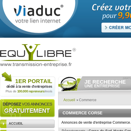
1ER
PORTAIL
JE RECHERCHE
UNE ENTREPRISE
dédié à la vente
d'entreprises
Plus de
100.000 repreneurs
/mois
Consulter gratuitement
les
annonces d'entreprises à
vendre.
Accueil
Commerce
Et/ou déposer
gratuitement
votre recherche d'entreprise.
COMMERCE CORSE
RECHERCHER UNE
ANNONCE
Annonces de vente d'entreprise Commerce. 
ACCUEIL