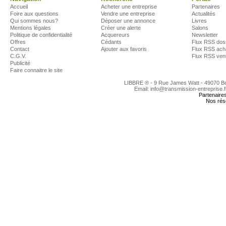
Accueil
Acheter une entreprise
Partenaires
Foire aux questions
Vendre une entreprise
Actualités
Qui sommes nous?
Déposer une annonce
Livres
Mentions légales
Créer une alerte
Salons
Politique de confidentialité
Acquereurs
Newsletter
Offres
Cédants
Flux RSS dos
Contact
Ajouter aux favoris
Flux RSS ach
C.G.V.
Flux RSS ven
Publicité
Faire connaitre le site
LIBBRE ® - 9 Rue James Watt - 49070 
Email: info@transmission-entreprise.
Partenaire
Nos rés