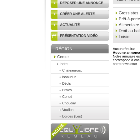
Villes :
Châte
DÉPOSER UNE ANNONCE
Grossistes
CRÉER UNE ALERTE
Prêt-à-porte
Alimentaire
ACTUALITÉ
Droit au bai
PRÉSENTATION VIDÉO
Loisirs
RÉGION
Aucun résultat
Aucune annonce 
Notre annuaire est
Centre
correspond à vos 
Indre
notre newsletter
.
Châteauroux
Issoudun
Déols
Brives
Condé
Chouday
Vouillon
Bordes (Les)