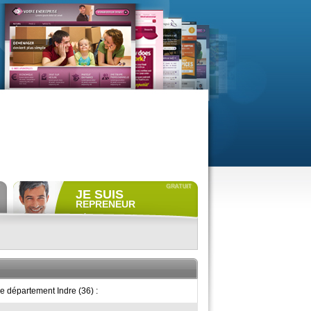
JE SUIS
REPRENEUR
Déposer gratuitement
une
annonce de recherche.
Consulter gratuitement
les
profils de propriétaires.
ACCÈS REPRENEUR
 département Indre (36) :