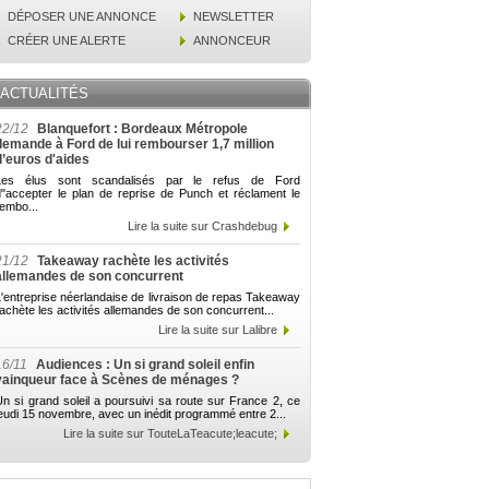
DÉPOSER UNE ANNONCE
NEWSLETTER
CRÉER UNE ALERTE
ANNONCEUR
ACTUALITÉS
22/12
Blanquefort : Bordeaux Métropole
demande à Ford de lui rembourser 1,7 million
d’euros d'aides
Les élus sont scandalisés par le refus de Ford
d"accepter le plan de reprise de Punch et réclament le
embo...
Lire la suite sur Crashdebug
21/12
Takeaway rachète les activités
allemandes de son concurrent
'entreprise néerlandaise de livraison de repas Takeaway
achète les activités allemandes de son concurrent...
Lire la suite sur Lalibre
16/11
Audiences : Un si grand soleil enfin
vainqueur face à Scènes de ménages ?
n si grand soleil a poursuivi sa route sur France 2, ce
eudi 15 novembre, avec un inédit programmé entre 2...
Lire la suite sur TouteLaTeacute;leacute;