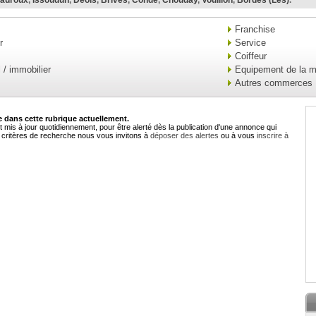
auroux
,
Issoudun
,
Déols
,
Brives
,
Condé
,
Chouday
,
Vouillon
,
Bordes (Les)
.
Franchise
r
Service
Coiffeur
l / immobilier
Equipement de la 
Autres commerces
dans cette rubrique actuellement.
 mis à jour quotidiennement, pour être alerté dès la publication d'une annonce qui
critères de recherche nous vous invitons à
déposer des alertes
ou à vous
inscrire à