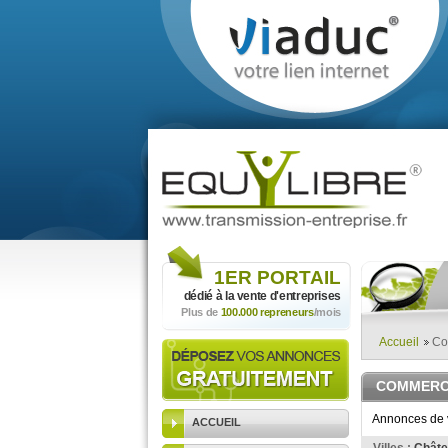
1ER
PORTAIL
dédié à la vente
d'entreprises
Plus de
100.000 repreneurs
/mois
Accueil
Co
COMMERC
Annonces de v
ACCUEIL