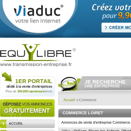
1ER
PORTAIL
JE RECHERCHE
UNE ENTREPRISE
dédié à la vente
d'entreprises
Plus de
100.000 repreneurs
/mois
Consulter gratuitement
les
annonces d'entreprises à
vendre.
Accueil
Commerce
Et/ou déposer
gratuitement
votre recherche d'entreprise.
COMMERCE LOIRET
RECHERCHER UNE
ANNONCE
Annonces de vente d'entreprise Commerce. C
ACCUEIL