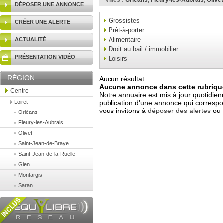
Villes :
Orléans
,
Fleury-les-Aubrais
,
Olivet
DÉPOSER UNE ANNONCE
Grossistes
CRÉER UNE ALERTE
Prêt-à-porter
Alimentaire
ACTUALITÉ
Droit au bail / immobilier
PRÉSENTATION VIDÉO
Loisirs
RÉGION
Aucun résultat
Aucune annonce dans cette rubrique
Centre
Notre annuaire est mis à jour quotidien
Loiret
publication d'une annonce qui correspo
vous invitons à
déposer des alertes
ou 
Orléans
Fleury-les-Aubrais
Olivet
Saint-Jean-de-Braye
Saint-Jean-de-la-Ruelle
Gien
Montargis
Saran