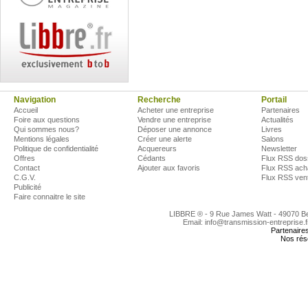
Navigation
Recherche
Portail
Accueil
Acheter une entreprise
Partenaires
Foire aux questions
Vendre une entreprise
Actualités
Qui sommes nous?
Déposer une annonce
Livres
Mentions légales
Créer une alerte
Salons
Politique de confidentialité
Acquereurs
Newsletter
Offres
Cédants
Flux RSS dos
Contact
Ajouter aux favoris
Flux RSS ach
C.G.V.
Flux RSS ven
Publicité
Faire connaitre le site
LIBBRE ® - 9 Rue James Watt - 49070 
Email: info@transmission-entreprise.
Partenaire
Nos rés