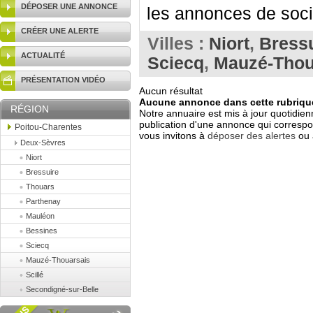
DÉPOSER UNE ANNONCE
les annonces de socié
CRÉER UNE ALERTE
Villes :
Niort
,
Bress
ACTUALITÉ
Sciecq
,
Mauzé-Thou
PRÉSENTATION VIDÉO
Aucun résultat
Aucune annonce dans cette rubrique
RÉGION
Notre annuaire est mis à jour quotidien
publication d'une annonce qui correspo
Poitou-Charentes
vous invitons à
déposer des alertes
ou 
Deux-Sèvres
Niort
Bressuire
Thouars
Parthenay
Mauléon
Bessines
Sciecq
Mauzé-Thouarsais
Scillé
Secondigné-sur-Belle