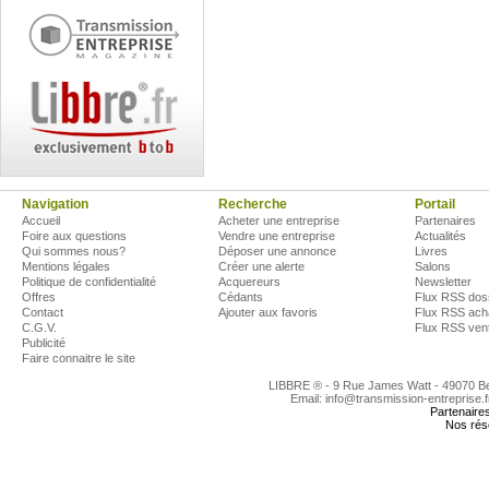
Navigation
Recherche
Portail
Accueil
Acheter une entreprise
Partenaires
Foire aux questions
Vendre une entreprise
Actualités
Qui sommes nous?
Déposer une annonce
Livres
Mentions légales
Créer une alerte
Salons
Politique de confidentialité
Acquereurs
Newsletter
Offres
Cédants
Flux RSS dos
Contact
Ajouter aux favoris
Flux RSS ach
C.G.V.
Flux RSS ven
Publicité
Faire connaitre le site
LIBBRE ® - 9 Rue James Watt - 49070 
Email: info@transmission-entreprise.
Partenaire
Nos rés