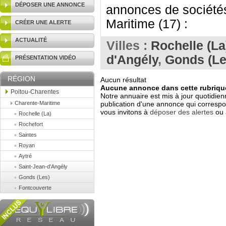
DÉPOSER UNE ANNONCE
annonces de société
Maritime (17) :
CRÉER UNE ALERTE
ACTUALITÉ
Villes :
Rochelle (La
d'Angély
,
Gonds (Le
PRÉSENTATION VIDÉO
RÉGION
Aucun résultat
Aucune annonce dans cette rubrique
Poitou-Charentes
Notre annuaire est mis à jour quotidien
Charente-Maritime
publication d'une annonce qui correspo
vous invitons à
déposer des alertes
ou 
Rochelle (La)
Rochefort
Saintes
Royan
Aytré
Saint-Jean-d'Angély
Gonds (Les)
Fontcouverte