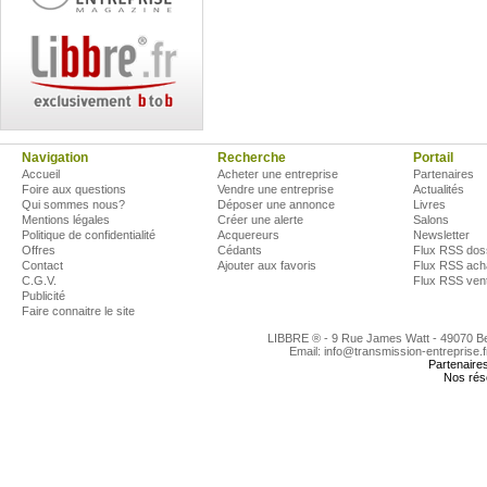
Navigation
Recherche
Portail
Accueil
Acheter une entreprise
Partenaires
Foire aux questions
Vendre une entreprise
Actualités
Qui sommes nous?
Déposer une annonce
Livres
Mentions légales
Créer une alerte
Salons
Politique de confidentialité
Acquereurs
Newsletter
Offres
Cédants
Flux RSS dos
Contact
Ajouter aux favoris
Flux RSS ach
C.G.V.
Flux RSS ven
Publicité
Faire connaitre le site
LIBBRE ® - 9 Rue James Watt - 49070 
Email: info@transmission-entreprise.
Partenaire
Nos rés