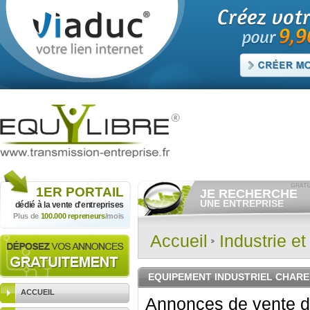
1ER
PORTAIL
JE RECHERCHE
UNE ENTREPRISE
dédié à la vente
d'entreprises
Plus de
100.000 repreneurs
/mois
Consulter gratuitement
les
annonces d'entreprises à
vendre.
Accueil
Industrie e
Et/ou déposer
gratuitement
votre recherche d'entreprise.
RECHERCHER UNE
EQUIPEMENT INDUSTRIEL CHARE
ANNONCE
ACCUEIL
Annonces de vente d'