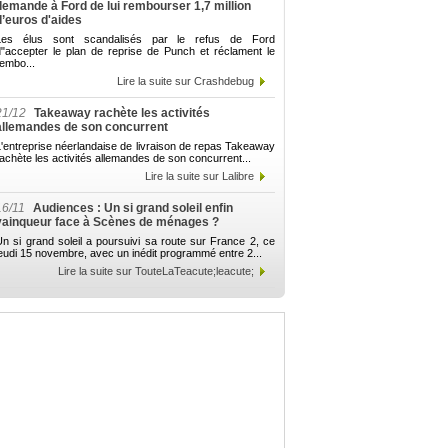
demande à Ford de lui rembourser 1,7 million
d’euros d'aides
Les élus sont scandalisés par le refus de Ford
d"accepter le plan de reprise de Punch et réclament le
embo...
Lire la suite sur Crashdebug
21/12
Takeaway rachète les activités
allemandes de son concurrent
'entreprise néerlandaise de livraison de repas Takeaway
achète les activités allemandes de son concurrent...
Lire la suite sur Lalibre
16/11
Audiences : Un si grand soleil enfin
vainqueur face à Scènes de ménages ?
n si grand soleil a poursuivi sa route sur France 2, ce
eudi 15 novembre, avec un inédit programmé entre 2...
Lire la suite sur TouteLaTeacute;leacute;