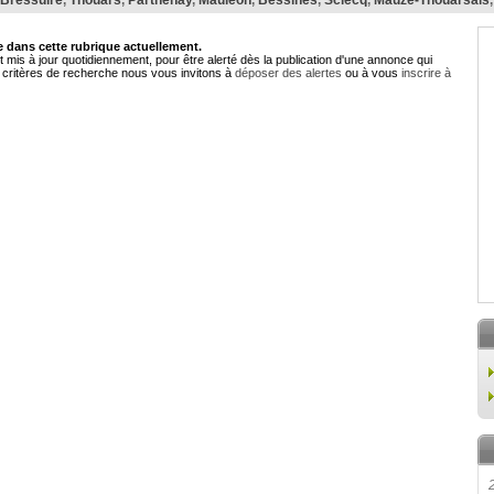
Bressuire
,
Thouars
,
Parthenay
,
Mauléon
,
Bessines
,
Sciecq
,
Mauzé-Thouarsais
dans cette rubrique actuellement.
 mis à jour quotidiennement, pour être alerté dès la publication d'une annonce qui
critères de recherche nous vous invitons à
déposer des alertes
ou à vous
inscrire à