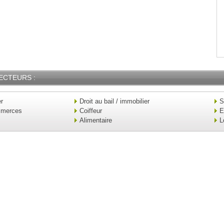
ECTEURS :
er
Droit au bail / immobilier
S
mmerces
Coiffeur
E
Alimentaire
L