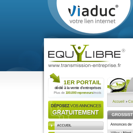
1ER
PORTAIL
dédié à la vente
d'entreprises
Plus de
100.000 repreneurs
/mois
Accueil
Co
GROSSIST
Annonces de v
ACCUEIL