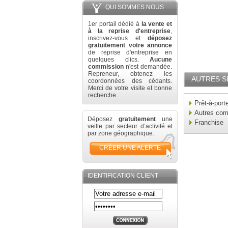
QUI SOMMES NOUS
1er portail dédié à
la vente et
à la reprise d'entreprise
,
inscrivez-vous et
déposez
gratuitement votre annonce
de reprise d'entreprise en
quelques clics.
Aucune
commission
n'est demandée.
Repreneur, obtenez les
AUTRES S
coordonnées des cédants.
Merci de votre visite et bonne
recherche.
Prêt-à-port
Autres co
Déposez
gratuitement
une
Franchise
veille par secteur d’activité et
par zone géographique.
CRÉER UNE ALERTE
IDENTIFICATION CLIENT