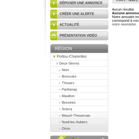
Villes :
Niort
,
DÉPOSER UNE ANNONCE
Aucun résultat
Aucune annonce 
CRÉER UNE ALERTE
Notre annuaire est
correspond à vos 
notre newsletter
.
ACTUALITÉ
PRÉSENTATION VIDÉO
RÉGION
Poitou-Charentes
Deux-Sèvres
Niort
Bressuire
Thouars
Parthenay
Mauléon
Bessines
Sciecq
Mauzé-Thouarsais
Nueil-les-Aubiers
Oiron