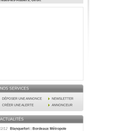
,
Nueil-les-Aubiers
,
Oiron
.
NOS SERVICES
DÉPOSER UNE ANNONCE
NEWSLETTER
CRÉER UNE ALERTE
ANNONCEUR
ACTUALITÉS
22/12
Blanquefort : Bordeaux Métropole