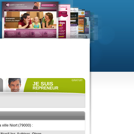
JE SUIS
REPRENEUR
Déposer gratuitement
une
annonce de recherche.
Consulter gratuitement
les
profils de propriétaires.
ACCÈS REPRENEUR
ville Niort (79000) :