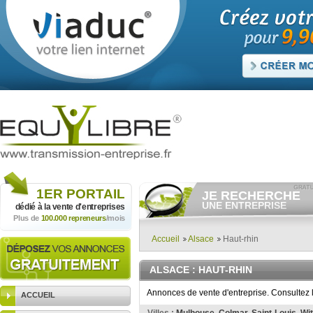
1ER
PORTAIL
JE RECHERCHE
UNE ENTREPRISE
dédié à la vente
d'entreprises
Plus de
100.000 repreneurs
/mois
Consulter gratuitement
les
annonces d'entreprises à
vendre.
Accueil
Alsace
Haut-rhin
Et/ou déposer
gratuitement
votre recherche d'entreprise.
ALSACE
: HAUT-RHIN
RECHERCHER UNE
ANNONCE
Annonces de vente d'entreprise. Consultez 
ACCUEIL