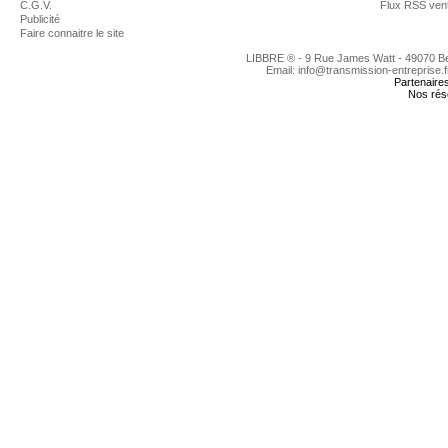
C.G.V.
Flux RSS ven
Publicité
Faire connaitre le site
LIBBRE ® - 9 Rue James Watt - 49070 
Email: info@transmission-entreprise.
Partenaire
Nos rés