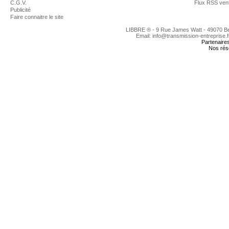
C.G.V.
Flux RSS ven
Publicité
Faire connaitre le site
LIBBRE ® - 9 Rue James Watt - 49070 
Email: info@transmission-entreprise.
Partenaire
Nos rés