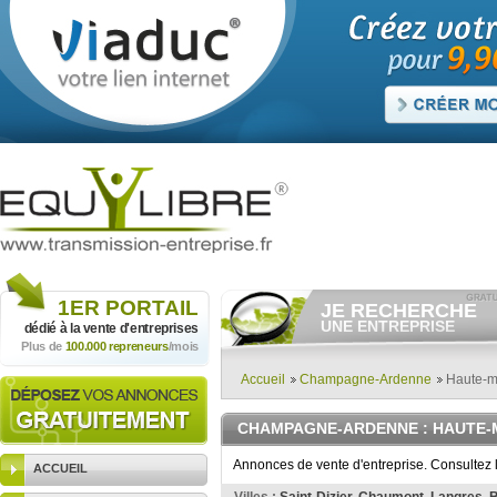
1ER
PORTAIL
JE RECHERCHE
UNE ENTREPRISE
dédié à la vente
d'entreprises
Plus de
100.000 repreneurs
/mois
Consulter gratuitement
les
annonces d'entreprises à
vendre.
Accueil
Champagne-Ardenne
Haute-m
Et/ou déposer
gratuitement
votre recherche d'entreprise.
CHAMPAGNE-ARDENNE
: HAUTE
RECHERCHER UNE
ANNONCE
Annonces de vente d'entreprise. Consultez
ACCUEIL