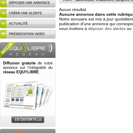
Villes :
Saint-Dizier
,
Chaumont
,
Langres
,
B
DÉPOSER UNE ANNONCE
Aucun résultat
CRÉER UNE ALERTE
Aucune annonce dans cette rubrique
Notre annuaire est mis à jour quotidien
publication d'une annonce qui correspo
ACTUALITÉ
vous invitons à
déposer des alertes
ou 
PRÉSENTATION VIDÉO
Diffusion gratuite
de votre
annonce sur l’intégralité du
réseau EQUYLIBRE
.