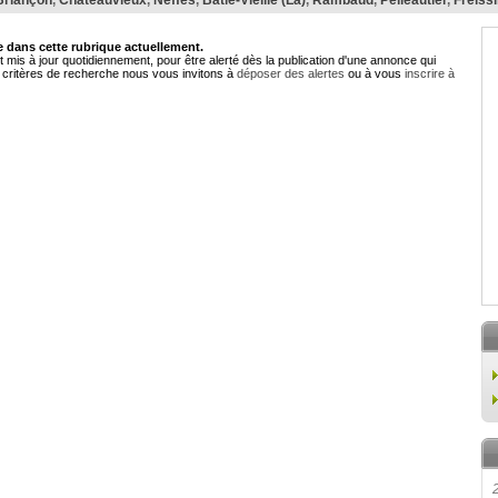
Briançon
,
Châteauvieux
,
Neffes
,
Bâtie-Vieille (La)
,
Rambaud
,
Pelleautier
,
Freiss
dans cette rubrique actuellement.
 mis à jour quotidiennement, pour être alerté dès la publication d'une annonce qui
critères de recherche nous vous invitons à
déposer des alertes
ou à vous
inscrire à