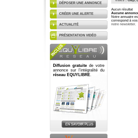
Villes :
Gap
,
DÉPOSER UNE ANNONCE
Aucun résultat
Aucune annonce 
CRÉER UNE ALERTE
Notre annuaire est
correspond à vos 
notre newsletter
.
ACTUALITÉ
PRÉSENTATION VIDÉO
Diffusion gratuite
de votre
annonce sur l’intégralité du
réseau EQUYLIBRE
.