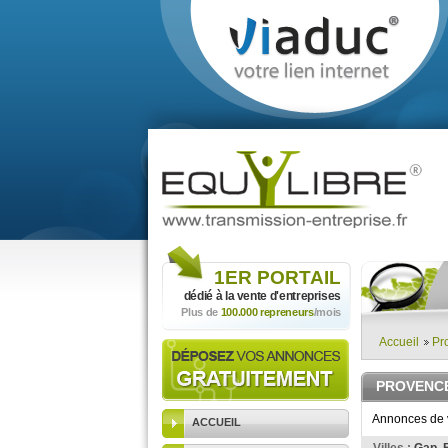
1ER
PORTAIL
dédié à la vente
d'entreprises
Plus de
100.000 repreneurs
/mois
Accueil
Pr
PROVENCE
Annonces de v
ACCUEIL