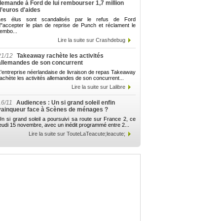
demande à Ford de lui rembourser 1,7 million
d’euros d'aides
Les élus sont scandalisés par le refus de Ford
d"accepter le plan de reprise de Punch et réclament le
embo...
Lire la suite sur Crashdebug
21/12
Takeaway rachète les activités
allemandes de son concurrent
'entreprise néerlandaise de livraison de repas Takeaway
achète les activités allemandes de son concurrent...
Lire la suite sur Lalibre
16/11
Audiences : Un si grand soleil enfin
vainqueur face à Scènes de ménages ?
n si grand soleil a poursuivi sa route sur France 2, ce
eudi 15 novembre, avec un inédit programmé entre 2...
Lire la suite sur TouteLaTeacute;leacute;