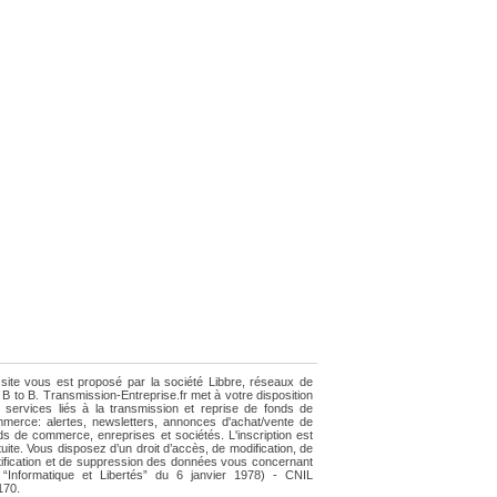
site vous est proposé par la société Libbre, réseaux de
e B to B. Transmission-Entreprise.fr met à votre disposition
 services liés à la transmission et reprise de fonds de
merce: alertes, newsletters, annonces d'achat/vente de
ds de commerce, enreprises et sociétés. L'inscription est
tuite. Vous disposez d’un droit d’accès, de modification, de
tification et de suppression des données vous concernant
i “Informatique et Libertés” du 6 janvier 1978) - CNIL
170.