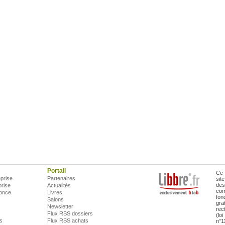
Portail
Ce 
prise
Partenaires
sit
des
prise
Actualités
com
once
Livres
fon
Salons
gra
Newsletter
rec
Flux RSS dossiers
(lo
is
Flux RSS achats
n°1