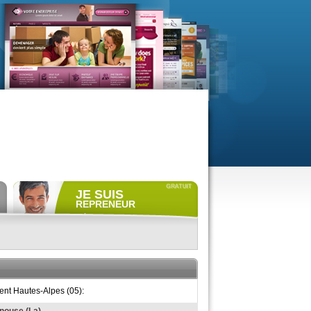
JE SUIS
REPRENEUR
Déposer gratuitement
une
annonce de recherche.
Consulter gratuitement
les
profils de propriétaires.
ACCÈS REPRENEUR
ent Hautes-Alpes (05):