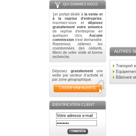
QUI SOMMES NOUS
1er portail dédié à
la vente et
à la reprise d'entreprise
,
inscrivez-vous et
déposez
gratuitement votre annonce
de reprise d'entreprise en
quelques clics.
Aucune
commission
n'est demandée.
Repreneur, obtenez les
coordonnées des cédants.
AUTRES S
Merci de votre visite et bonne
recherche.
Transport e
Déposez
gratuitement
une
Equipement 
veille par secteur d’activité et
Bâtiment e
par zone géographique.
CRÉER UNE ALERTE
IDENTIFICATION CLIENT