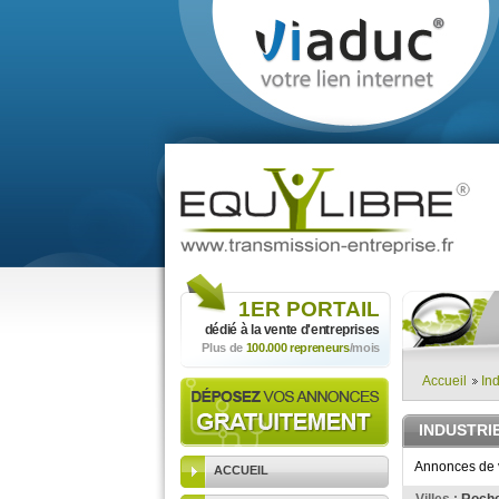
1ER
PORTAIL
dédié à la vente
d'entreprises
Plus de
100.000 repreneurs
/mois
Accueil
Ind
INDUSTRI
Annonces de v
ACCUEIL