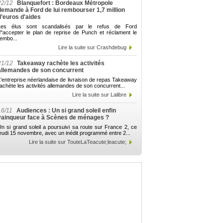
22/12
Blanquefort : Bordeaux Métropole
demande à Ford de lui rembourser 1,7 million
d’euros d'aides
Les élus sont scandalisés par le refus de Ford
d"accepter le plan de reprise de Punch et réclament le
embo...
Lire la suite sur Crashdebug
21/12
Takeaway rachète les activités
allemandes de son concurrent
'entreprise néerlandaise de livraison de repas Takeaway
achète les activités allemandes de son concurrent...
Lire la suite sur Lalibre
16/11
Audiences : Un si grand soleil enfin
vainqueur face à Scènes de ménages ?
n si grand soleil a poursuivi sa route sur France 2, ce
eudi 15 novembre, avec un inédit programmé entre 2...
Lire la suite sur TouteLaTeacute;leacute;