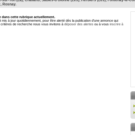
-sur-Yon (La)
,
Challans
,
Sables-d'Olonne (Les)
,
Herbiers (Les)
,
Fontenay-le-Co
x
,
Rosnay
.
dans cette rubrique actuellement.
 mis à jour quotidiennement, pour être alerté dès la publication d'une annonce qui
critères de recherche nous vous invitons à
déposer des alertes
ou à vous
inscrire à