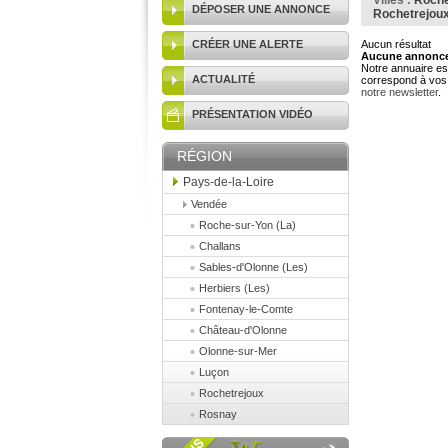
Villes :
Roche
DÉPOSER UNE ANNONCE
Rochetrejou
CRÉER UNE ALERTE
Aucun résultat
Aucune annonce 
Notre annuaire est
ACTUALITÉ
correspond à vos 
notre newsletter
.
PRÉSENTATION VIDÉO
RÉGION
Pays-de-la-Loire
Vendée
Roche-sur-Yon (La)
Challans
Sables-d'Olonne (Les)
Herbiers (Les)
Fontenay-le-Comte
Château-d'Olonne
Olonne-sur-Mer
Luçon
Rochetrejoux
Rosnay