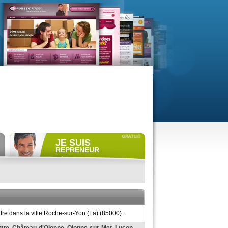
JE SUIS
REPRENEUR
Déposer gratuitement
une
annonce de recherche.
Consulter gratuitement
les
profils de propriétaires.
ACCÈS REPRENEUR
re dans la ville Roche-sur-Yon (La) (85000) :