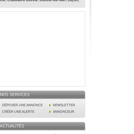
mte
,
Château-d'Olonne
,
Olonne-sur-Mer
,
Luçon
,
NOS SERVICES
DÉPOSER UNE ANNONCE
NEWSLETTER
CRÉER UNE ALERTE
ANNONCEUR
ACTUALITÉS