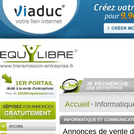
1ER
PORTAIL
JE RECHERCHE
UNE ENTREPRISE
dédié à la vente
d'entreprises
Plus de
100.000 repreneurs
/mois
Consulter gratuitement
les
annonces d'entreprises à
vendre.
Accueil
Informatiqu
Et/ou déposer
gratuitement
votre recherche d'entreprise.
RECHERCHER UNE
INFORMATIQUE ET COMMUNICAT
ANNONCE
ACCUEIL
Annonces de vente d'