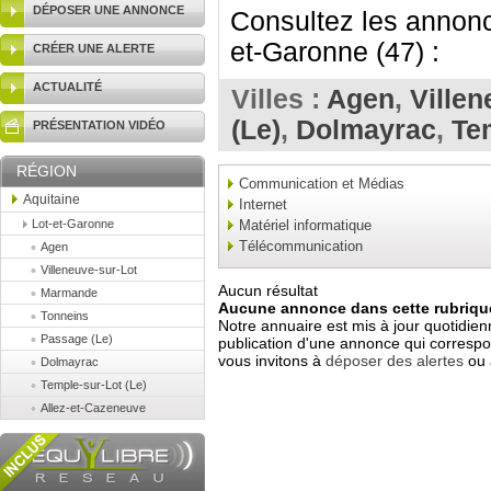
DÉPOSER UNE ANNONCE
Consultez les annonc
et-Garonne (47) :
CRÉER UNE ALERTE
ACTUALITÉ
Villes :
Agen
,
Villen
(Le)
,
Dolmayrac
,
Te
PRÉSENTATION VIDÉO
RÉGION
Communication et Médias
Aquitaine
Internet
Lot-et-Garonne
Matériel informatique
Télécommunication
Agen
Villeneuve-sur-Lot
Aucun résultat
Marmande
Aucune annonce dans cette rubrique
Tonneins
Notre annuaire est mis à jour quotidien
Passage (Le)
publication d'une annonce qui correspo
vous invitons à
déposer des alertes
ou 
Dolmayrac
Temple-sur-Lot (Le)
Allez-et-Cazeneuve