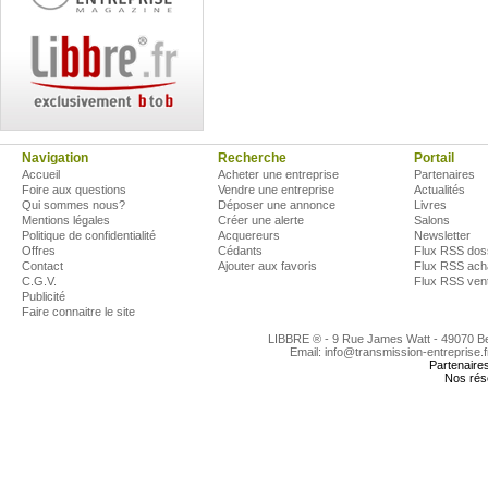
Navigation
Recherche
Portail
Accueil
Acheter une entreprise
Partenaires
Foire aux questions
Vendre une entreprise
Actualités
Qui sommes nous?
Déposer une annonce
Livres
Mentions légales
Créer une alerte
Salons
Politique de confidentialité
Acquereurs
Newsletter
Offres
Cédants
Flux RSS dos
Contact
Ajouter aux favoris
Flux RSS ach
C.G.V.
Flux RSS ven
Publicité
Faire connaitre le site
LIBBRE ® - 9 Rue James Watt - 49070 
Email: info@transmission-entreprise.
Partenaire
Nos rés