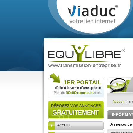
1ER
PORTAIL
dédié à la vente
d'entreprises
Plus de
100.000 repreneurs
/mois
Accueil
Inf
INFORMAT
Annonces de v
ACCUEIL