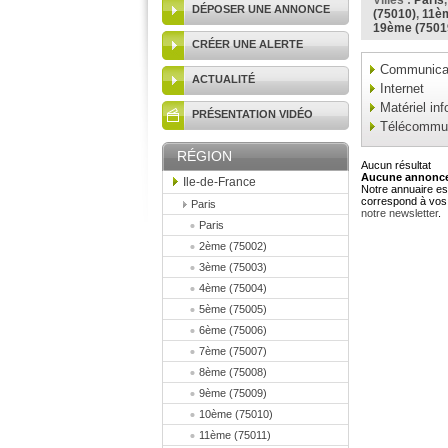
Villes :
Paris
DÉPOSER UNE ANNONCE
(75010)
,
11èm
19ème (7501
CRÉER UNE ALERTE
Communicat
ACTUALITÉ
Internet
Matériel in
PRÉSENTATION VIDÉO
Télécommun
RÉGION
Aucun résultat
Aucune annonce 
Ile-de-France
Notre annuaire est
correspond à vos 
Paris
notre newsletter
.
Paris
2ème (75002)
3ème (75003)
4ème (75004)
5ème (75005)
6ème (75006)
7ème (75007)
8ème (75008)
9ème (75009)
10ème (75010)
11ème (75011)