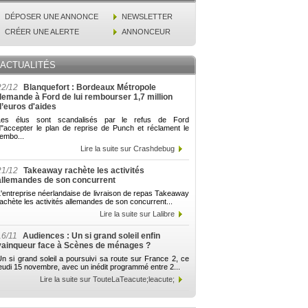
DÉPOSER UNE ANNONCE
NEWSLETTER
CRÉER UNE ALERTE
ANNONCEUR
ACTUALITÉS
22/12
Blanquefort : Bordeaux Métropole
demande à Ford de lui rembourser 1,7 million
d’euros d'aides
Les élus sont scandalisés par le refus de Ford
d"accepter le plan de reprise de Punch et réclament le
embo...
Lire la suite sur Crashdebug
21/12
Takeaway rachète les activités
allemandes de son concurrent
'entreprise néerlandaise de livraison de repas Takeaway
achète les activités allemandes de son concurrent...
Lire la suite sur Lalibre
16/11
Audiences : Un si grand soleil enfin
vainqueur face à Scènes de ménages ?
n si grand soleil a poursuivi sa route sur France 2, ce
eudi 15 novembre, avec un inédit programmé entre 2...
Lire la suite sur TouteLaTeacute;leacute;