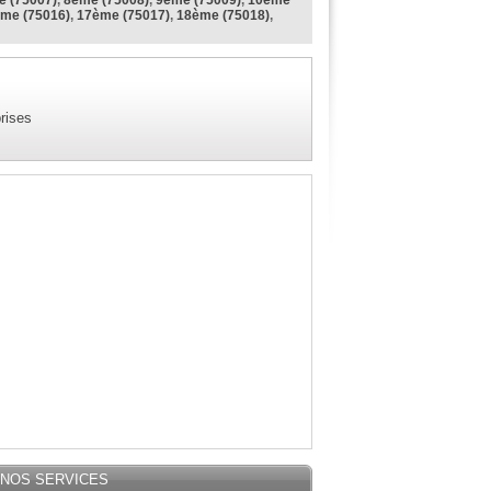
 (75007)
,
8ème (75008)
,
9ème (75009)
,
10ème
me (75016)
,
17ème (75017)
,
18ème (75018)
,
rises
NOS SERVICES