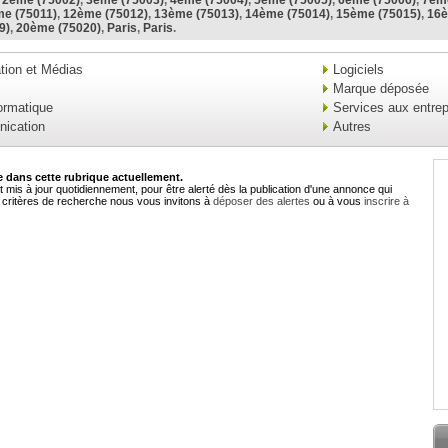
,
2ème (75002)
,
3ème (75003)
,
4ème (75004)
,
5ème (75005)
,
6ème (75006)
,
7ème
e (75011)
,
12ème (75012)
,
13ème (75013)
,
14ème (75014)
,
15ème (75015)
,
16è
9)
,
20ème (75020)
,
Paris
,
Paris
.
ion et Médias
Logiciels
Marque déposée
formatique
Services aux entrep
ication
Autres
dans cette rubrique actuellement.
 mis à jour quotidiennement, pour être alerté dès la publication d'une annonce qui
critères de recherche nous vous invitons à
déposer des alertes
ou à vous
inscrire à