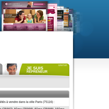
JE SUIS
REPRENEUR
Déposer gratuitement
une
annonce de recherche.
Consulter gratuitement
les
profils de propriétaires.
ACCÈS REPRENEUR
és à vendre dans la ville Paris (75116) :