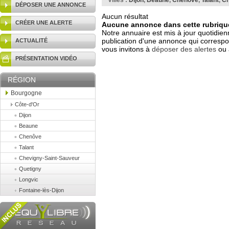
Villes :
Dijon
,
Beaune
,
Chenôve
,
Talant
,
Ch
DÉPOSER UNE ANNONCE
Aucun résultat
CRÉER UNE ALERTE
Aucune annonce dans cette rubrique
Notre annuaire est mis à jour quotidien
publication d'une annonce qui correspo
ACTUALITÉ
vous invitons à
déposer des alertes
ou 
PRÉSENTATION VIDÉO
RÉGION
Bourgogne
Côte-d'Or
Dijon
Beaune
Chenôve
Talant
Chevigny-Saint-Sauveur
Quetigny
Longvic
Fontaine-lès-Dijon