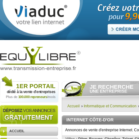
1ER
PORTAIL
JE RECHERCHE
UNE ENTREPRISE
dédié à la vente
d'entreprises
Plus de
100.000 repreneurs
/mois
Consulter gratuitement
les
annonces d'entreprises à
vendre.
Accueil
Informatique et Communication
Et/ou déposer
gratuitement
votre recherche d'entreprise.
INTERNET CÔTE-D'OR
RECHERCHER UNE
ANNONCE
Annonces de vente d'entreprise Internet. C
ACCUEIL