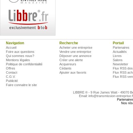
Navigation
Recherche
Portail
Accueil
Acheter une entreprise
Partenaires
Foire aux questions
Vendre une entreprise
Actualités
Qui sommes nous?
Déposer une annonce
Livres
Mentions légales
Créer une alerte
Salons
Politique de confidentialité
Acquereurs
Newsletter
Offres
Cédants
Flux RSS dos
Contact
Ajouter aux favoris
Flux RSS ach
C.G.V.
Flux RSS ven
Publicité
Faire connaitre le site
LIBBRE ® - 9 Rue James Watt - 49070 
Email: info@transmission-entreprise.
Partenaire
Nos rés