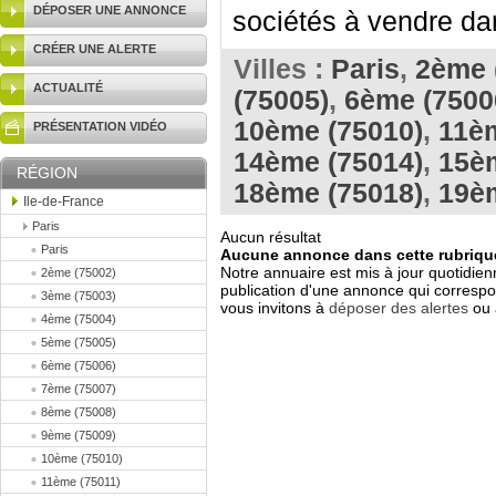
DÉPOSER UNE ANNONCE
sociétés à vendre dan
CRÉER UNE ALERTE
Villes :
Paris
,
2ème 
ACTUALITÉ
(75005)
,
6ème (7500
10ème (75010)
,
11èm
PRÉSENTATION VIDÉO
14ème (75014)
,
15è
RÉGION
18ème (75018)
,
19è
Ile-de-France
Paris
Aucun résultat
Paris
Aucune annonce dans cette rubrique
Notre annuaire est mis à jour quotidien
2ème (75002)
publication d'une annonce qui correspo
3ème (75003)
vous invitons à
déposer des alertes
ou 
4ème (75004)
5ème (75005)
6ème (75006)
7ème (75007)
8ème (75008)
9ème (75009)
10ème (75010)
11ème (75011)