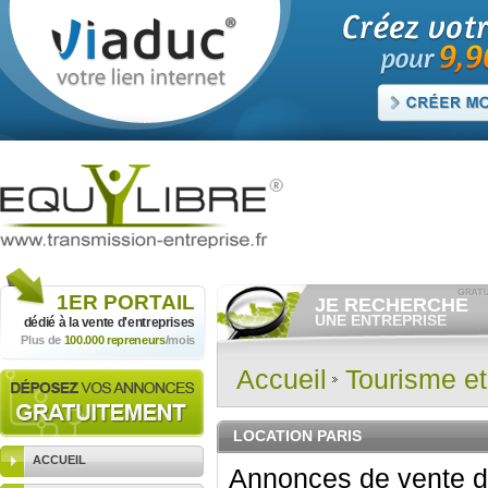
1ER
PORTAIL
JE RECHERCHE
UNE ENTREPRISE
dédié à la vente
d'entreprises
Plus de
100.000 repreneurs
/mois
Consulter gratuitement
les
annonces d'entreprises à
vendre.
Accueil
Tourisme e
Et/ou déposer
gratuitement
votre recherche d'entreprise.
RECHERCHER UNE
LOCATION PARIS
ANNONCE
ACCUEIL
Annonces de vente d'