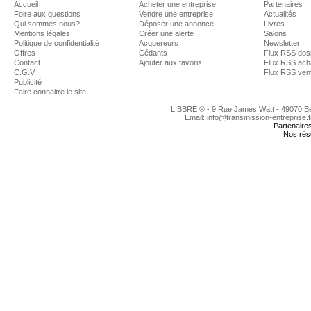
Accueil
Acheter une entreprise
Partenaires
Foire aux questions
Vendre une entreprise
Actualités
Qui sommes nous?
Déposer une annonce
Livres
Mentions légales
Créer une alerte
Salons
Politique de confidentialité
Acquereurs
Newsletter
Offres
Cédants
Flux RSS dos
Contact
Ajouter aux favoris
Flux RSS ach
C.G.V.
Flux RSS ven
Publicité
Faire connaitre le site
LIBBRE ® - 9 Rue James Watt - 49070 
Email: info@transmission-entreprise.
Partenaire
Nos rés