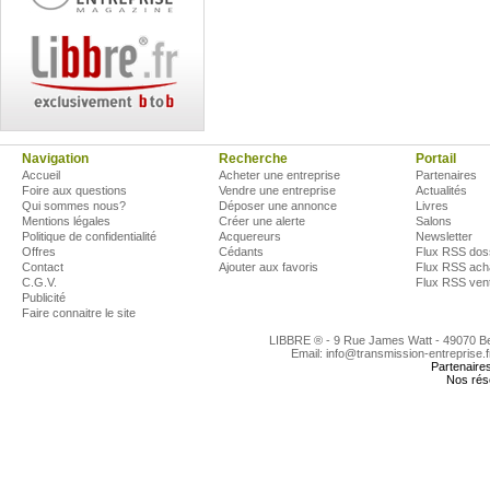
Navigation
Recherche
Portail
Accueil
Acheter une entreprise
Partenaires
Foire aux questions
Vendre une entreprise
Actualités
Qui sommes nous?
Déposer une annonce
Livres
Mentions légales
Créer une alerte
Salons
Politique de confidentialité
Acquereurs
Newsletter
Offres
Cédants
Flux RSS dos
Contact
Ajouter aux favoris
Flux RSS ach
C.G.V.
Flux RSS ven
Publicité
Faire connaitre le site
LIBBRE ® - 9 Rue James Watt - 49070 
Email: info@transmission-entreprise.
Partenaire
Nos rés