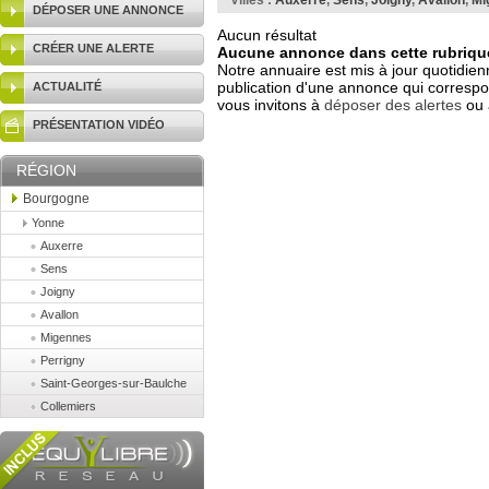
Villes :
Auxerre
,
Sens
,
Joigny
,
Avallon
,
Mi
DÉPOSER UNE ANNONCE
Aucun résultat
CRÉER UNE ALERTE
Aucune annonce dans cette rubrique
Notre annuaire est mis à jour quotidien
publication d'une annonce qui correspo
ACTUALITÉ
vous invitons à
déposer des alertes
ou 
PRÉSENTATION VIDÉO
RÉGION
Bourgogne
Yonne
Auxerre
Sens
Joigny
Avallon
Migennes
Perrigny
Saint-Georges-sur-Baulche
Collemiers