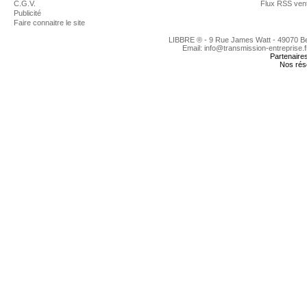
C.G.V.
Flux RSS ven
Publicité
Faire connaitre le site
LIBBRE ® - 9 Rue James Watt - 49070 
Email: info@transmission-entreprise.
Partenaire
Nos rés