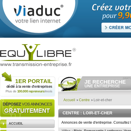
1ER
PORTAIL
JE RECHERCHE
UNE ENTREPRISE
dédié à la vente
d'entreprises
Plus de
100.000 repreneurs
/mois
Consulter gratuitement
les
annonces d'entreprises à
vendre.
Accueil
Centre
Loir-et-cher
Et/ou déposer
gratuitement
votre recherche d'entreprise.
CENTRE
: LOIR-ET-CHER
RECHERCHER UNE
ANNONCE
Annonces de vente d'entreprise. Consultez 
ACCUEIL