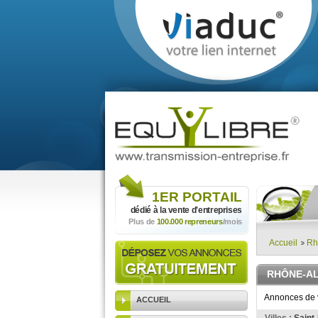
1ER
PORTAIL
dédié à la vente
d'entreprises
Plus de
100.000 repreneurs
/mois
Accueil
Rh
RHÔNE-A
Annonces de v
ACCUEIL