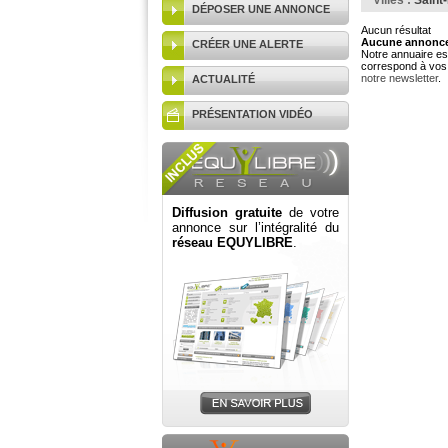
Villes :
Saint
DÉPOSER UNE ANNONCE
Aucun résultat
Aucune annonce 
CRÉER UNE ALERTE
Notre annuaire est
correspond à vos 
notre newsletter
.
ACTUALITÉ
PRÉSENTATION VIDÉO
Diffusion gratuite
de votre
annonce sur l’intégralité du
réseau EQUYLIBRE
.