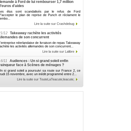
demande à Ford de lui rembourser 1,7 million
d’euros d'aides
Les élus sont scandalisés par le refus de Ford
d"accepter le plan de reprise de Punch et réclament le
embo...
Lire la suite sur Crashdebug
21/12
Takeaway rachète les activités
allemandes de son concurrent
'entreprise néerlandaise de livraison de repas Takeaway
achète les activités allemandes de son concurrent...
Lire la suite sur Lalibre
16/11
Audiences : Un si grand soleil enfin
vainqueur face à Scènes de ménages ?
n si grand soleil a poursuivi sa route sur France 2, ce
eudi 15 novembre, avec un inédit programmé entre 2...
Lire la suite sur TouteLaTeacute;leacute;