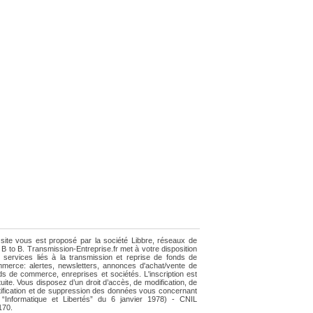
site vous est proposé par la société Libbre, réseaux de
e B to B. Transmission-Entreprise.fr met à votre disposition
 services liés à la transmission et reprise de fonds de
merce: alertes, newsletters, annonces d'achat/vente de
ds de commerce, enreprises et sociétés. L'inscription est
tuite. Vous disposez d’un droit d’accès, de modification, de
tification et de suppression des données vous concernant
i “Informatique et Libertés” du 6 janvier 1978) - CNIL
170.