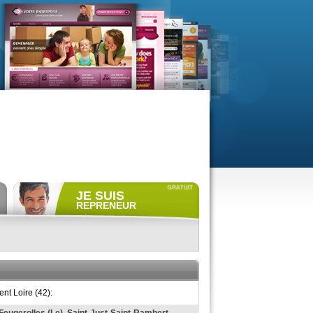
JE SUIS
REPRENEUR
Déposer gratuitement
une
annonce de recherche.
Consulter gratuitement
les
profils de propriétaires.
ACCÈS REPRENEUR
nt Loire (42):