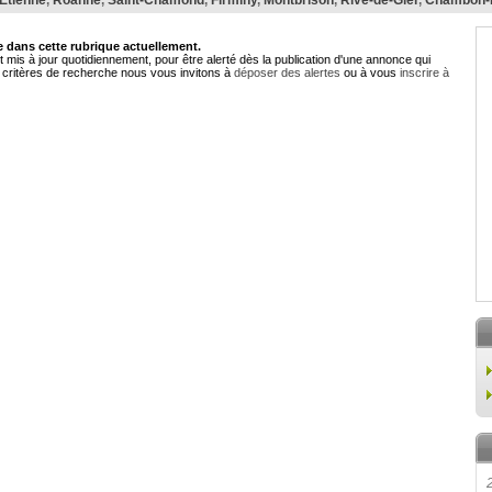
-Étienne
,
Roanne
,
Saint-Chamond
,
Firminy
,
Montbrison
,
Rive-de-Gier
,
Chambon-F
dans cette rubrique actuellement.
 mis à jour quotidiennement, pour être alerté dès la publication d'une annonce qui
critères de recherche nous vous invitons à
déposer des alertes
ou à vous
inscrire à