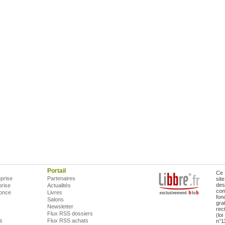
Portail
Ce 
prise
Partenaires
sit
des
prise
Actualités
com
once
Livres
fon
Salons
gra
Newsletter
rec
Flux RSS dossiers
(lo
is
Flux RSS achats
n°1