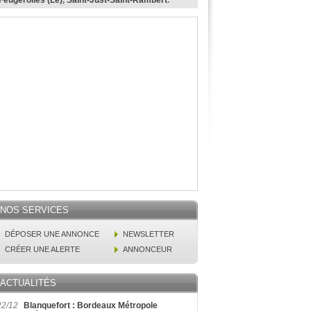
eugerolles (Le)
,
Saint-Just-Saint-Rambert
.
NOS SERVICES
DÉPOSER UNE ANNONCE
NEWSLETTER
CRÉER UNE ALERTE
ANNONCEUR
ACTUALITÉS
22/12
Blanquefort : Bordeaux Métropole