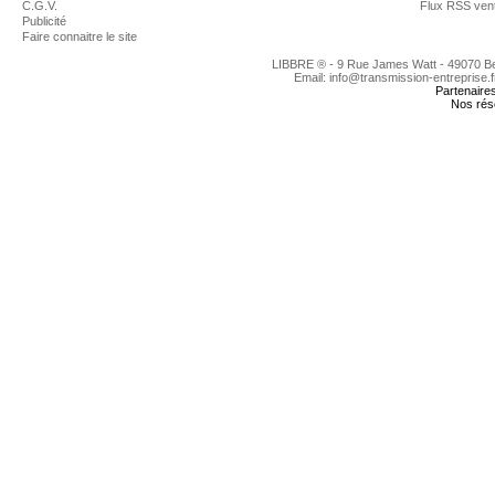
C.G.V.
Flux RSS ven
Publicité
Faire connaitre le site
LIBBRE ® - 9 Rue James Watt - 49070 
Email: info@transmission-entreprise.
Partenaire
Nos rés