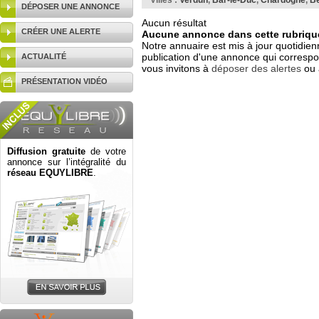
Villes :
Verdun
,
Bar-le-Duc
,
Chardogne
,
B
DÉPOSER UNE ANNONCE
Aucun résultat
CRÉER UNE ALERTE
Aucune annonce dans cette rubrique
Notre annuaire est mis à jour quotidien
publication d'une annonce qui correspo
ACTUALITÉ
vous invitons à
déposer des alertes
ou 
PRÉSENTATION VIDÉO
Diffusion gratuite
de votre
annonce sur l’intégralité du
réseau EQUYLIBRE
.