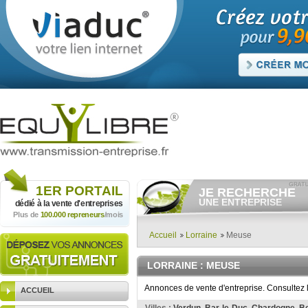
1ER
PORTAIL
JE RECHERCHE
UNE ENTREPRISE
dédié à la vente
d'entreprises
Plus de
100.000 repreneurs
/mois
Consulter gratuitement
les
annonces d'entreprises à
vendre.
Accueil
Lorraine
Meuse
Et/ou déposer
gratuitement
votre recherche d'entreprise.
LORRAINE
: MEUSE
RECHERCHER UNE
ANNONCE
Annonces de vente d'entreprise. Consultez
ACCUEIL