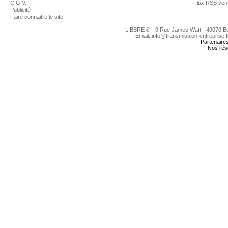
C.G.V.
Flux RSS ven
Publicité
Faire connaitre le site
LIBBRE ® - 9 Rue James Watt - 49070 
Email: info@transmission-entreprise.
Partenaire
Nos rés