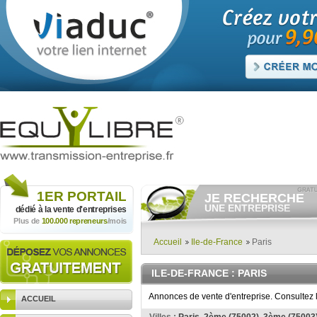
1ER
PORTAIL
JE RECHERCHE
UNE ENTREPRISE
dédié à la vente
d'entreprises
Plus de
100.000 repreneurs
/mois
Consulter gratuitement
les
annonces d'entreprises à
vendre.
Accueil
Ile-de-France
Paris
Et/ou déposer
gratuitement
votre recherche d'entreprise.
ILE-DE-FRANCE
: PARIS
RECHERCHER UNE
ANNONCE
Annonces de vente d'entreprise. Consultez 
ACCUEIL