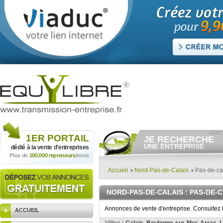
1ER
PORTAIL
JE RECHERCHE
UNE ENTREPRISE
dédié à la vente
d'entreprises
Plus de
100.000 repreneurs
/mois
Consulter gratuitement
les
annonces d'entreprises à
vendre.
Accueil
Nord-Pas-de-Calais
Pas-de-ca
Et/ou déposer
gratuitement
votre recherche d'entreprise.
NORD-PAS-DE-CALAIS
: PAS-DE-
RECHERCHER UNE
ANNONCE
Annonces de vente d'entreprise. Consultez 
ACCUEIL