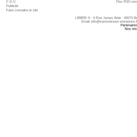
C.G.V.
Flux RSS ven
Publicité
Faire connaitre le site
LIBBRE ® - 9 Rue James Watt - 49070 
Email: info@transmission-entreprise.
Partenaire
Nos rés