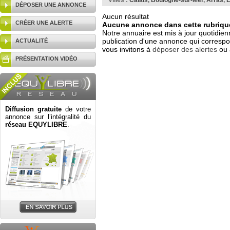
Villes :
Calais
,
Boulogne-sur-Mer
,
Arras
,
L
DÉPOSER UNE ANNONCE
Aucun résultat
CRÉER UNE ALERTE
Aucune annonce dans cette rubrique
Notre annuaire est mis à jour quotidien
publication d'une annonce qui correspo
ACTUALITÉ
vous invitons à
déposer des alertes
ou 
PRÉSENTATION VIDÉO
Diffusion gratuite
de votre
annonce sur l’intégralité du
réseau EQUYLIBRE
.