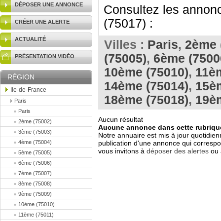
DÉPOSER UNE ANNONCE
Consultez les annonc
(75017) :
CRÉER UNE ALERTE
ACTUALITÉ
Villes :
Paris
,
2ème 
(75005)
,
6ème (7500
PRÉSENTATION VIDÉO
10ème (75010)
,
11èm
RÉGION
14ème (75014)
,
15è
Ile-de-France
18ème (75018)
,
19è
Paris
Paris
Aucun résultat
2ème (75002)
Aucune annonce dans cette rubrique
3ème (75003)
Notre annuaire est mis à jour quotidien
4ème (75004)
publication d'une annonce qui correspo
vous invitons à
déposer des alertes
ou 
5ème (75005)
6ème (75006)
7ème (75007)
8ème (75008)
9ème (75009)
10ème (75010)
11ème (75011)