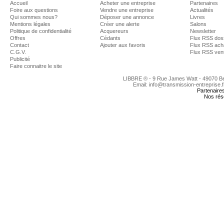
Accueil
Acheter une entreprise
Partenaires
Foire aux questions
Vendre une entreprise
Actualités
Qui sommes nous?
Déposer une annonce
Livres
Mentions légales
Créer une alerte
Salons
Politique de confidentialité
Acquereurs
Newsletter
Offres
Cédants
Flux RSS dos
Contact
Ajouter aux favoris
Flux RSS ach
C.G.V.
Flux RSS ven
Publicité
Faire connaitre le site
LIBBRE ® - 9 Rue James Watt - 49070 
Email: info@transmission-entreprise.
Partenaire
Nos rés