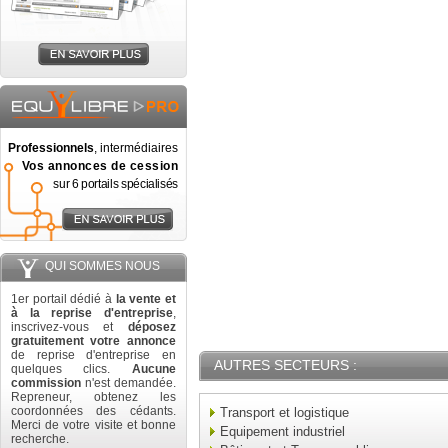
Professionnels
, intermédiaires
Vos annonces de cession
sur 6 portails spécialisés
QUI SOMMES NOUS
1er portail dédié à
la vente et
à la reprise d'entreprise
,
inscrivez-vous et
déposez
gratuitement votre annonce
de reprise d'entreprise en
AUTRES SECTEURS :
quelques clics.
Aucune
commission
n'est demandée.
Repreneur, obtenez les
coordonnées des cédants.
Transport et logistique
Merci de votre visite et bonne
Equipement industriel
recherche.