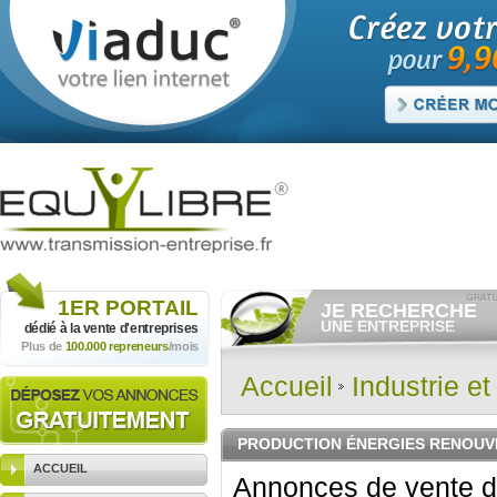
1ER
PORTAIL
JE RECHERCHE
UNE ENTREPRISE
dédié à la vente
d'entreprises
Plus de
100.000 repreneurs
/mois
Consulter gratuitement
les
annonces d'entreprises à
vendre.
Accueil
Industrie e
Et/ou déposer
gratuitement
votre recherche d'entreprise.
RECHERCHER UNE
PRODUCTION ÉNERGIES RENOUV
ANNONCE
ACCUEIL
Annonces de vente d'