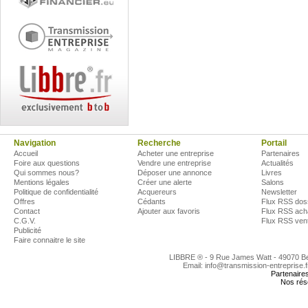
Navigation
Recherche
Portail
Accueil
Acheter une entreprise
Partenaires
Foire aux questions
Vendre une entreprise
Actualités
Qui sommes nous?
Déposer une annonce
Livres
Mentions légales
Créer une alerte
Salons
Politique de confidentialité
Acquereurs
Newsletter
Offres
Cédants
Flux RSS dos
Contact
Ajouter aux favoris
Flux RSS ach
C.G.V.
Flux RSS ven
Publicité
Faire connaitre le site
LIBBRE ® - 9 Rue James Watt - 49070 
Email: info@transmission-entreprise.
Partenaire
Nos rés