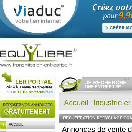
1ER
PORTAIL
JE RECHERCHE
UNE ENTREPRISE
dédié à la vente
d'entreprises
Plus de
100.000 repreneurs
/mois
Consulter gratuitement
les
annonces d'entreprises à
vendre.
Accueil
Industrie e
Et/ou déposer
gratuitement
votre recherche d'entreprise.
RECHERCHER UNE
RÉCUPÉRATION RECYCLAGE CO
ANNONCE
ACCUEIL
Annonces de vente d