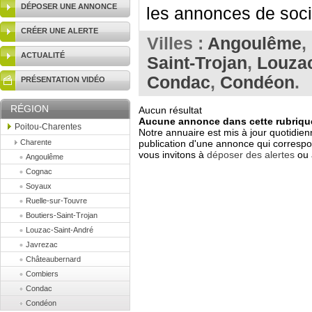
DÉPOSER UNE ANNONCE
les annonces de soci
CRÉER UNE ALERTE
Villes :
Angoulême
,
ACTUALITÉ
Saint-Trojan
,
Louzac
Condac
,
Condéon
.
PRÉSENTATION VIDÉO
RÉGION
Aucun résultat
Aucune annonce dans cette rubrique
Poitou-Charentes
Notre annuaire est mis à jour quotidien
Charente
publication d'une annonce qui correspo
vous invitons à
déposer des alertes
ou 
Angoulême
Cognac
Soyaux
Ruelle-sur-Touvre
Boutiers-Saint-Trojan
Louzac-Saint-André
Javrezac
Châteaubernard
Combiers
Condac
Condéon