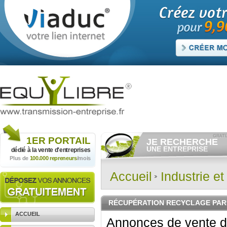
1ER
PORTAIL
JE RECHERCHE
UNE ENTREPRISE
dédié à la vente
d'entreprises
Plus de
100.000 repreneurs
/mois
Consulter gratuitement
les
annonces d'entreprises à
vendre.
Accueil
Industrie e
Et/ou déposer
gratuitement
votre recherche d'entreprise.
RECHERCHER UNE
RÉCUPÉRATION RECYCLAGE PAR
ANNONCE
ACCUEIL
Annonces de vente d