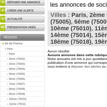
DÉPOSER UNE ANNONCE
les annonces de socié
CRÉER UNE ALERTE
Villes :
Paris
,
2ème 
ACTUALITÉ
(75005)
,
6ème (7500
10ème (75010)
,
11èm
PRÉSENTATION VIDÉO
14ème (75014)
,
15è
RÉGION
18ème (75018)
,
19è
Ile-de-France
Paris
Aucun résultat
Paris
Aucune annonce dans cette rubrique
Notre annuaire est mis à jour quotidien
2ème (75002)
publication d'une annonce qui correspo
3ème (75003)
vous invitons à
déposer des alertes
ou 
4ème (75004)
5ème (75005)
6ème (75006)
7ème (75007)
8ème (75008)
9ème (75009)
10ème (75010)
11ème (75011)