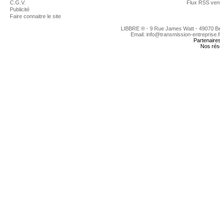
C.G.V.
Flux RSS ven
Publicité
Faire connaitre le site
LIBBRE ® - 9 Rue James Watt - 49070 
Email: info@transmission-entreprise.
Partenaire
Nos rés