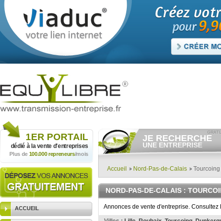
1ER
PORTAIL
JE RECHERCHE
UNE ENTREPRISE
dédié à la vente
d'entreprises
Plus de
100.000 repreneurs
/mois
Consulter gratuitement
les
annonces d'entreprises à
vendre.
Accueil
Nord-Pas-de-Calais
Tourcoing
Et/ou déposer
gratuitement
votre recherche d'entreprise.
NORD-PAS-DE-CALAIS
: TOURCO
RECHERCHER UNE
ANNONCE
Annonces de vente d'entreprise. Consultez l
ACCUEIL