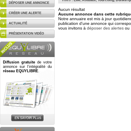
Villes :
Lille
,
Roubaix
,
Tourcoing
,
Dunkerq
DÉPOSER UNE ANNONCE
Aucun résultat
CRÉER UNE ALERTE
Aucune annonce dans cette rubrique
Notre annuaire est mis à jour quotidien
publication d'une annonce qui correspo
ACTUALITÉ
vous invitons à
déposer des alertes
ou 
PRÉSENTATION VIDÉO
Diffusion gratuite
de votre
annonce sur l’intégralité du
réseau EQUYLIBRE
.