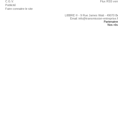
C.G.V.
Flux RSS ven
Publicité
Faire connaitre le site
LIBBRE ® - 9 Rue James Watt - 49070 
Email: info@transmission-entreprise.
Partenaire
Nos rés