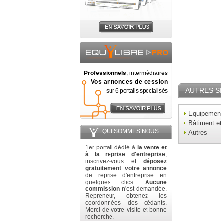
Professionnels
, intermédiaires
Vos annonces de cession
AUTRES S
sur 6 portails spécialisés
Equipement 
Bâtiment e
QUI SOMMES NOUS
Autres
1er portail dédié à
la vente et
à la reprise d'entreprise
,
inscrivez-vous et
déposez
gratuitement votre annonce
de reprise d'entreprise en
quelques clics.
Aucune
commission
n'est demandée.
Repreneur, obtenez les
coordonnées des cédants.
Merci de votre visite et bonne
recherche.