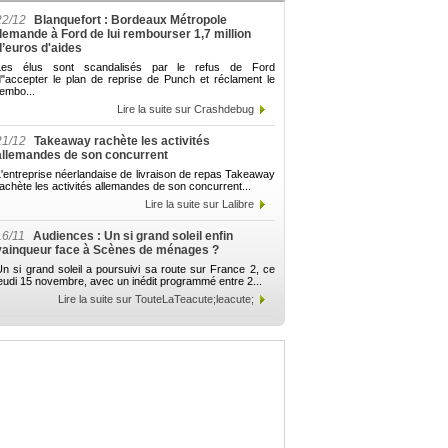
22/12
Blanquefort : Bordeaux Métropole
demande à Ford de lui rembourser 1,7 million
d’euros d'aides
Les élus sont scandalisés par le refus de Ford
d"accepter le plan de reprise de Punch et réclament le
embo...
Lire la suite sur Crashdebug
21/12
Takeaway rachète les activités
allemandes de son concurrent
'entreprise néerlandaise de livraison de repas Takeaway
achète les activités allemandes de son concurrent...
Lire la suite sur Lalibre
16/11
Audiences : Un si grand soleil enfin
vainqueur face à Scènes de ménages ?
n si grand soleil a poursuivi sa route sur France 2, ce
eudi 15 novembre, avec un inédit programmé entre 2...
Lire la suite sur TouteLaTeacute;leacute;