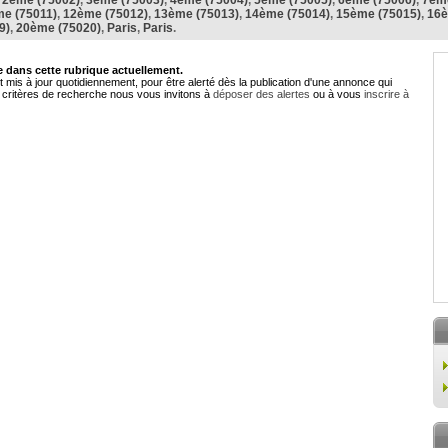
,
2ème (75002)
,
3ème (75003)
,
4ème (75004)
,
5ème (75005)
,
6ème (75006)
,
7ème
e (75011)
,
12ème (75012)
,
13ème (75013)
,
14ème (75014)
,
15ème (75015)
,
16è
9)
,
20ème (75020)
,
Paris
,
Paris
.
dans cette rubrique actuellement.
 mis à jour quotidiennement, pour être alerté dès la publication d'une annonce qui
critères de recherche nous vous invitons à
déposer des alertes
ou à vous
inscrire à