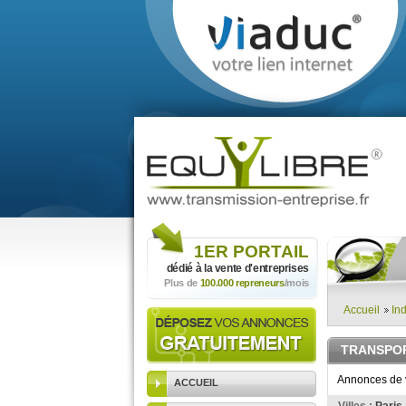
1ER
PORTAIL
dédié à la vente
d'entreprises
Plus de
100.000 repreneurs
/mois
Accueil
Ind
TRANSPOR
Annonces de ve
ACCUEIL