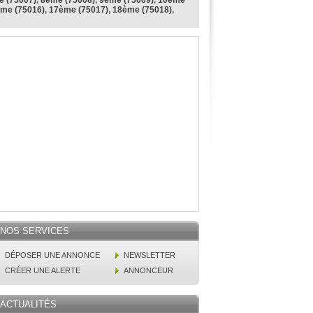
 (75007)
,
8ème (75008)
,
9ème (75009)
,
10ème
me (75016)
,
17ème (75017)
,
18ème (75018)
,
NOS SERVICES
DÉPOSER UNE ANNONCE
NEWSLETTER
CRÉER UNE ALERTE
ANNONCEUR
ACTUALITÉS