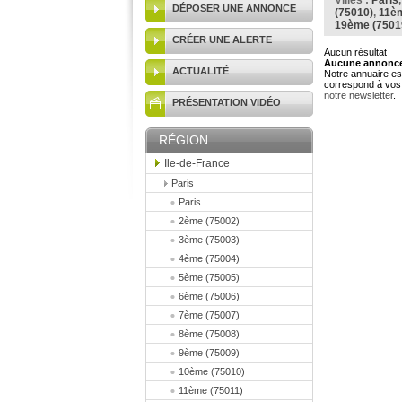
Villes :
Paris
DÉPOSER UNE ANNONCE
(75010)
,
11èm
19ème (7501
CRÉER UNE ALERTE
Aucun résultat
Aucune annonce 
ACTUALITÉ
Notre annuaire est
correspond à vos 
notre newsletter
.
PRÉSENTATION VIDÉO
RÉGION
Ile-de-France
Paris
Paris
2ème (75002)
3ème (75003)
4ème (75004)
5ème (75005)
6ème (75006)
7ème (75007)
8ème (75008)
9ème (75009)
10ème (75010)
11ème (75011)