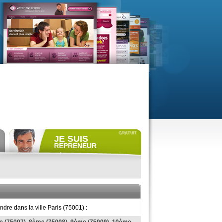
JE SUIS
REPRENEUR
Déposer gratuitement
une
annonce de recherche.
Consulter gratuitement
les
profils de propriétaires.
ACCÈS REPRENEUR
dre dans la ville Paris (75001) :