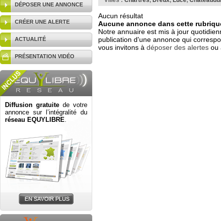
Villes :
Chartres
,
Dreux
,
Lucé
,
Châteaudu
DÉPOSER UNE ANNONCE
Aucun résultat
CRÉER UNE ALERTE
Aucune annonce dans cette rubrique
Notre annuaire est mis à jour quotidien
publication d'une annonce qui correspo
ACTUALITÉ
vous invitons à
déposer des alertes
ou 
PRÉSENTATION VIDÉO
Diffusion gratuite
de votre
annonce sur l’intégralité du
réseau EQUYLIBRE
.