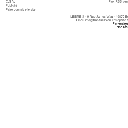
C.G.V.
Flux RSS ven
Publicité
Faire connaitre le site
LIBBRE ® - 9 Rue James Watt - 49070 
Email: info@transmission-entreprise.
Partenaire
Nos rés