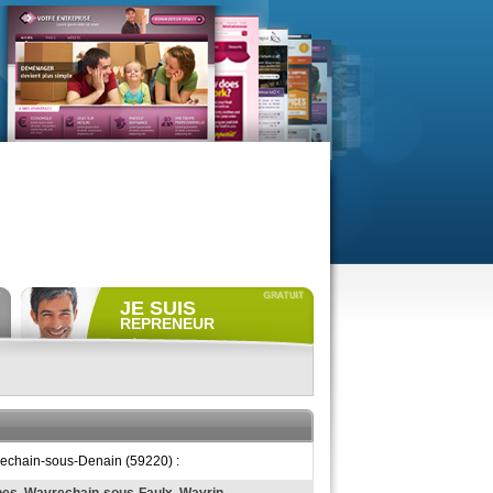
JE SUIS
REPRENEUR
Déposer gratuitement
une
annonce de recherche.
Consulter gratuitement
les
profils de propriétaires.
ACCÈS REPRENEUR
rechain-sous-Denain (59220) :