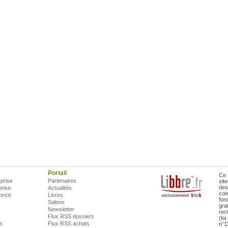
Portail
Ce 
prise
Partenaires
sit
des
prise
Actualités
com
once
Livres
fon
Salons
gra
Newsletter
rec
Flux RSS dossiers
(lo
is
Flux RSS achats
n°1