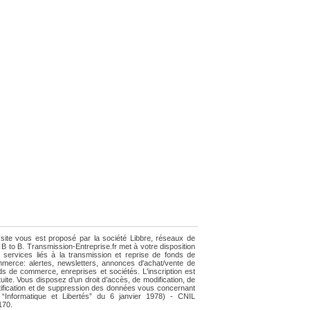
site vous est proposé par la société Libbre, réseaux de
e B to B. Transmission-Entreprise.fr met à votre disposition
 services liés à la transmission et reprise de fonds de
merce: alertes, newsletters, annonces d'achat/vente de
ds de commerce, enreprises et sociétés. L'inscription est
tuite. Vous disposez d’un droit d’accès, de modification, de
tification et de suppression des données vous concernant
i “Informatique et Libertés” du 6 janvier 1978) - CNIL
170.