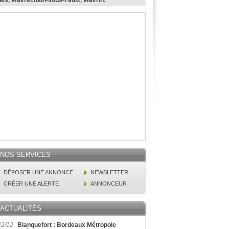
nes
,
Wavrechain-sous-Faulx
,
Wavrin
.
NOS SERVICES
DÉPOSER UNE ANNONCE
NEWSLETTER
CRÉER UNE ALERTE
ANNONCEUR
ACTUALITÉS
22/12
Blanquefort : Bordeaux Métropole