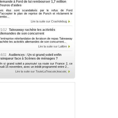
demande à Ford de lui rembourser 1,7 million
d’euros d'aides
Les élus sont scandalisés par le refus de Ford
d"accepter le plan de reprise de Punch et réclament le
embo...
Lire la suite sur Crashdebug
21/12
Takeaway rachète les activités
allemandes de son concurrent
'entreprise néerlandaise de livraison de repas Takeaway
achète les activités allemandes de son concurrent...
Lire la suite sur Lalibre
16/11
Audiences : Un si grand soleil enfin
vainqueur face à Scènes de ménages ?
n si grand soleil a poursuivi sa route sur France 2, ce
eudi 15 novembre, avec un inédit programmé entre 2...
Lire la suite sur TouteLaTeacute;leacute;