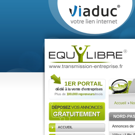
1ER
PORTAIL
dédié à la vente
d'entreprises
Plus de
100.000 repreneurs
/mois
Accueil
No
NORD-PAS
Annonces de v
ACCUEIL