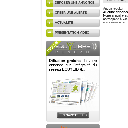
Villes :
Lille
,
DÉPOSER UNE ANNONCE
Aucun résultat
Aucune annonce 
CRÉER UNE ALERTE
Notre annuaire est
correspond à vos 
notre newsletter
.
ACTUALITÉ
PRÉSENTATION VIDÉO
Diffusion gratuite
de votre
annonce sur l’intégralité du
réseau EQUYLIBRE
.