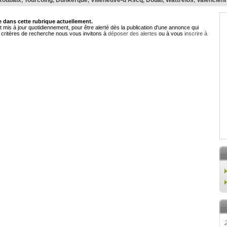
Roubaix
,
Tourcoing
,
Dunkerque
,
Villeneuve-d'Ascq
,
Douai
,
Wattrelos
,
Valencien
dans cette rubrique actuellement.
 mis à jour quotidiennement, pour être alerté dès la publication d'une annonce qui
critères de recherche nous vous invitons à
déposer des alertes
ou à vous
inscrire à