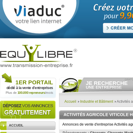
1ER
PORTAIL
JE RECHERCHE
UNE ENTREPRISE
dédié à la vente
d'entreprises
Plus de
100.000 repreneurs
/mois
Consulter gratuitement
les
annonces d'entreprises à
vendre.
Accueil
Industrie et Bâtiment
Activités a
Et/ou déposer
gratuitement
votre recherche d'entreprise.
ACTIVITÉS AGRICOLE VITICOLE
RECHERCHER UNE
ANNONCE
Annonces de vente d'entreprise Activités ag
ACCUEIL