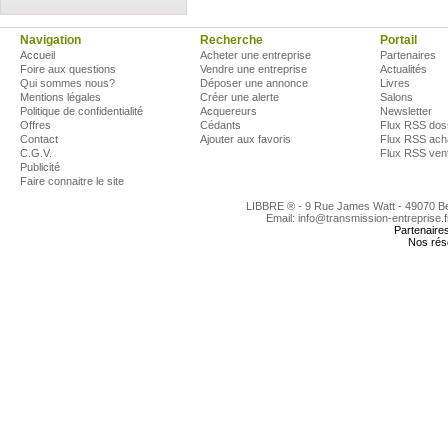
Navigation
Recherche
Portail
Accueil
Acheter une entreprise
Partenaires
Foire aux questions
Vendre une entreprise
Actualités
Qui sommes nous?
Déposer une annonce
Livres
Mentions légales
Créer une alerte
Salons
Politique de confidentialité
Acquereurs
Newsletter
Offres
Cédants
Flux RSS dos
Contact
Ajouter aux favoris
Flux RSS ach
C.G.V.
Flux RSS ven
Publicité
Faire connaitre le site
LIBBRE ® - 9 Rue James Watt - 49070 
Email: info@transmission-entreprise.
Partenaire
Nos rés