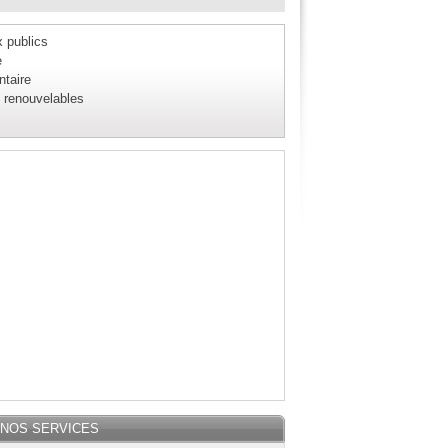
 publics
e
ntaire
 renouvelables
NOS SERVICES