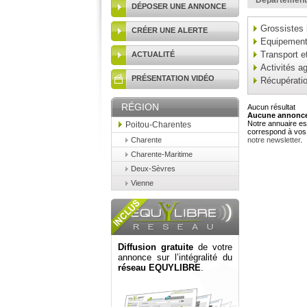
Département
DÉPOSER UNE ANNONCE
Grossistes 
CRÉER UNE ALERTE
Equipement 
Transport et
ACTUALITÉ
Activités ag
PRÉSENTATION VIDÉO
Récupérati
RÉGION
Aucun résultat
Aucune annonce 
Notre annuaire est
Poitou-Charentes
correspond à vos 
Charente
notre newsletter
.
Charente-Maritime
Deux-Sèvres
Vienne
Diffusion gratuite
de votre
annonce sur l’intégralité du
réseau EQUYLIBRE
.