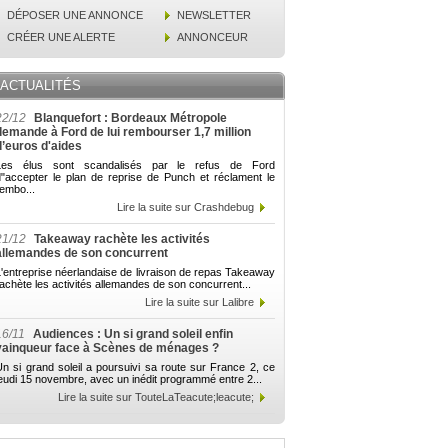
DÉPOSER UNE ANNONCE
NEWSLETTER
CRÉER UNE ALERTE
ANNONCEUR
ACTUALITÉS
22/12
Blanquefort : Bordeaux Métropole
demande à Ford de lui rembourser 1,7 million
d’euros d'aides
Les élus sont scandalisés par le refus de Ford
d"accepter le plan de reprise de Punch et réclament le
embo...
Lire la suite sur Crashdebug
21/12
Takeaway rachète les activités
allemandes de son concurrent
'entreprise néerlandaise de livraison de repas Takeaway
achète les activités allemandes de son concurrent...
Lire la suite sur Lalibre
16/11
Audiences : Un si grand soleil enfin
vainqueur face à Scènes de ménages ?
n si grand soleil a poursuivi sa route sur France 2, ce
eudi 15 novembre, avec un inédit programmé entre 2...
Lire la suite sur TouteLaTeacute;leacute;