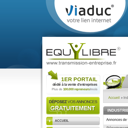
1ER
PORTAIL
dédié à la vente
d'entreprises
Plus de
100.000 repreneurs
/mois
Accueil
Ind
INDUSTRI
Annonces de v
ACCUEIL