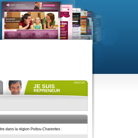
JE SUIS
REPRENEUR
Déposer gratuitement
une
annonce de recherche.
Consulter gratuitement
les
profils de propriétaires.
ACCÈS REPRENEUR
dre dans la région Poitou-Charentes :