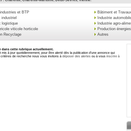
s :
Charente
,
Charente-Maritime
,
Deux-Sèvres
,
Vienne
.
industries et BTP
Bâtiment et Travaux
industriel
Industrie automobil
 logistique
Industrie agro-alime
ricole viticole horticole
Production énergies
on Recyclage
Autres
dans cette rubrique actuellement.
 mis à jour quotidiennement, pour être alerté dès la publication d'une annonce qui
critères de recherche nous vous invitons à
déposer des alertes
ou à vous
inscrire à